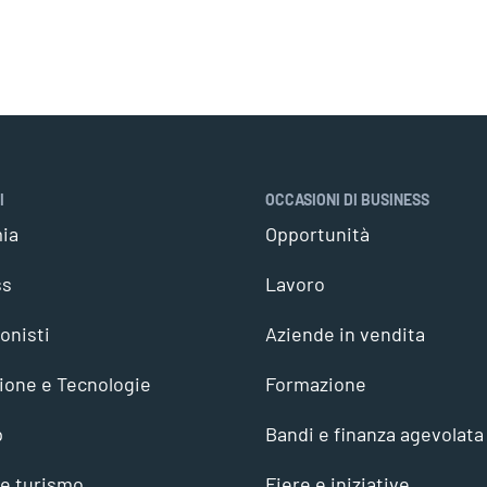
I
OCCASIONI DI BUSINESS
ia
Opportunità
ss
Lavoro
onisti
Aziende in vendita
ione e Tecnologie
Formazione
p
Bandi e finanza agevolata
 e turismo
Fiere e iniziative