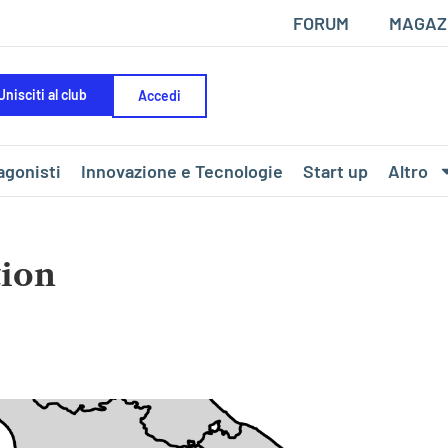
FORUM
MAGAZ
Unisciti al club
Accedi
agonisti
Innovazione e Tecnologie
Start up
Altro
tion