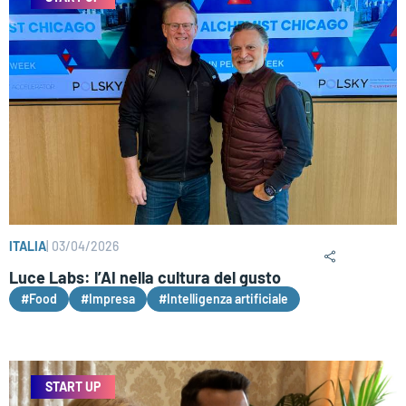
ITALIA
|
03/04/2026
Luce Labs: l’AI nella cultura del gusto
#Food
#Impresa
#Intelligenza artificiale
START UP