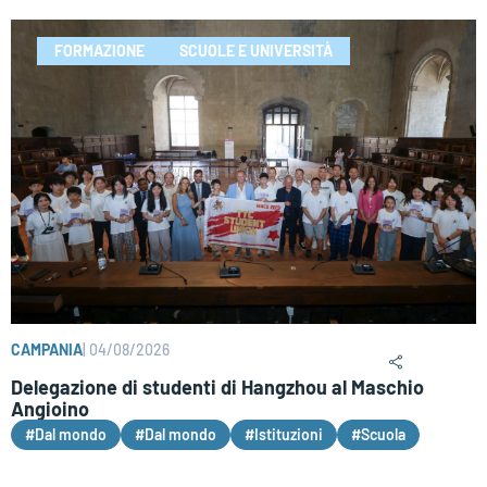
FORMAZIONE
SCUOLE E UNIVERSITÀ
CAMPANIA
|
04/08/2026
Delegazione di studenti di Hangzhou al Maschio
Angioino
#Dal mondo
#Dal mondo
#Istituzioni
#Scuola