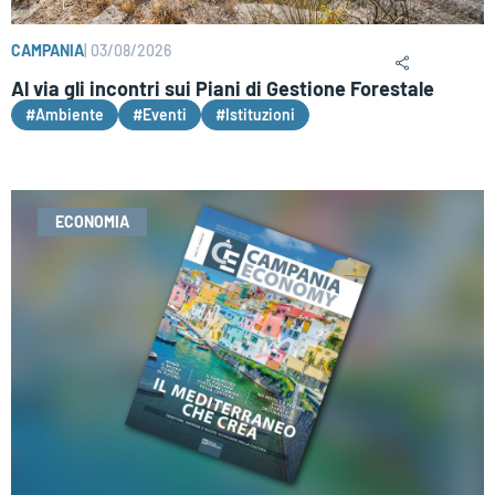
CAMPANIA
|
03/08/2026
Al via gli incontri sui Piani di Gestione Forestale
#Ambiente
#Eventi
#Istituzioni
ECONOMIA