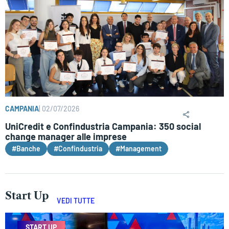
CAMPANIA
|
02/07/2026
UniCredit e Confindustria Campania: 350 social
change manager alle imprese
#Banche
#Confindustria
#Management
Start Up
VEDI TUTTE
START UP