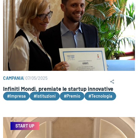
CAMPANIA
|
07/05/2025
Infiniti Mondi, premiate le startup innovative
#Impresa
#Istituzioni
#Premio
#Tecnologia
START UP