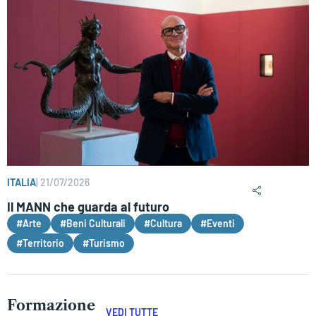
ITALIA
|
21/07/2026
Il MANN che guarda al futuro
#Arte
#Beni Culturali
#Cultura
#Eventi
#Territorio
#Turismo
Formazione
VEDI TUTTE