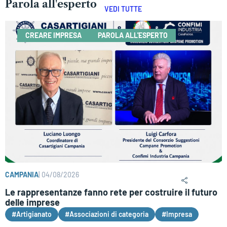
Parola all'esperto
VEDI TUTTE
CREARE IMPRESA
PAROLA ALL'ESPERTO
CAMPANIA
|
04/08/2026
Le rappresentanze fanno rete per costruire il futuro
delle imprese
#Artigianato
#Associazioni di categoria
#Impresa