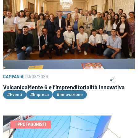
CAMPANIA
|
03/08/2026
VulcanicaMente 6 e l’imprenditorialità innovativa
#Eventi
#Impresa
#Innovazione
I PROTAGONISTI