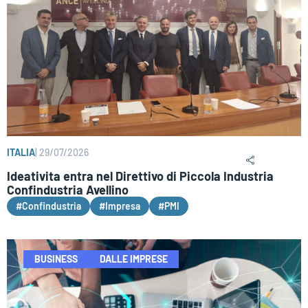
ITALIA
|
29/07/2026
Ideativita entra nel Direttivo di Piccola Industria
Confindustria Avellino
#Confindustria
#Impresa
#PMI
BUSINESS
DALLE IMPRESE