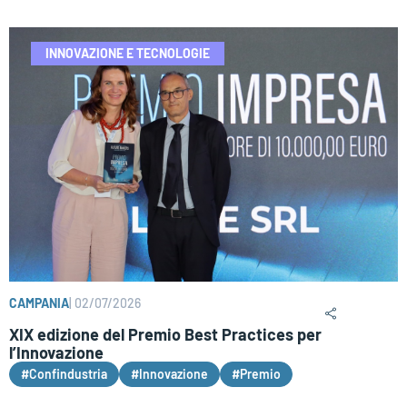
INNOVAZIONE E TECNOLOGIE
CAMPANIA
|
02/07/2026
XIX edizione del Premio Best Practices per
l’Innovazione
#Confindustria
#Innovazione
#Premio