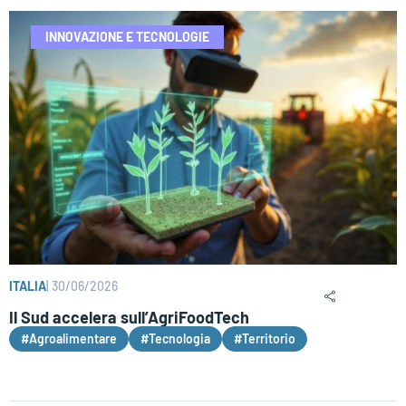
INNOVAZIONE E TECNOLOGIE
ITALIA
|
30/06/2026
Il Sud accelera sull’AgriFoodTech
#Agroalimentare
#Tecnologia
#Territorio