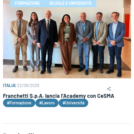
FORMAZIONE
SCUOLE E UNIVERSITÀ
ITALIA
|
22/06/2026
Franchetti S.p.A. lancia l’Academy con CeSMA
#Formazione
#Lavoro
#Università