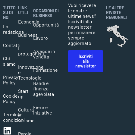
Vuoi ricevere
TUTTO
LINK
LE ALTRE
le nostre
OCCASIONI DI
SU DI
UTILI
RIVISTE
BUSINESS
ultime news?
NOI
REGIONALI
Iscriviti alla
Economia
Opportunità
La
newsletter
redazione
per rimanere
Business
sempre
Lavoro
aggiornato
Contatti
I
Aziende in
protagonisti
Iscriviti
vendita
Chi
alla
siamo
newsletter
Innovazione
Formazione
e
Privacy
Tecnologie
Policy
Bandi e
finanza
Start
agevolata
Cookie
up
Policy
Fiere e
Cultura
iniziative
Termini e
e
condizioni
turismo
Parola