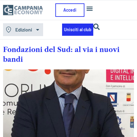
Accedi
Restrizione contenuto:
Utente
Edizioni
Unisciti al club
abbonato
Fondazioni del Sud: al via i nuovi
bandi