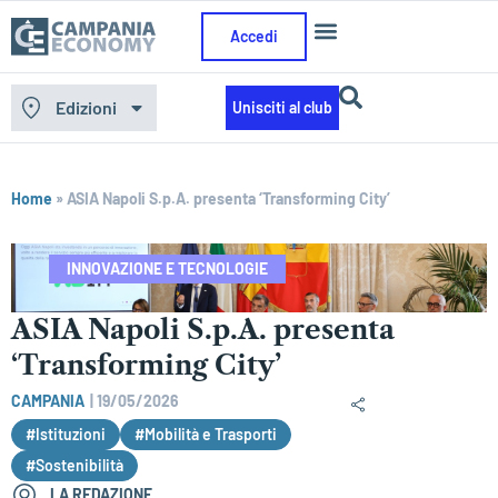
Accedi
Edizioni
Unisciti al club
Home
»
ASIA Napoli S.p.A. presenta ‘Transforming City’
INNOVAZIONE E TECNOLOGIE
ASIA Napoli S.p.A. presenta
‘Transforming City’
CAMPANIA
|
19/05/2026
#Istituzioni
#Mobilità e Trasporti
#Sostenibilità
LA REDAZIONE