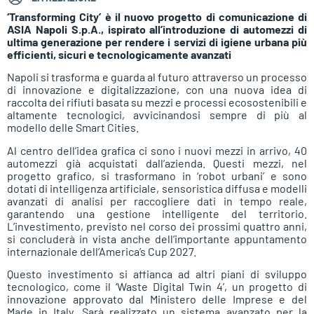
‘Transforming City’ è il nuovo progetto di comunicazione di
ASIA Napoli S.p.A., ispirato all’introduzione di automezzi di
ultima generazione per rendere i servizi di igiene urbana più
efficienti, sicuri e tecnologicamente avanzati
Napoli si trasforma e guarda al futuro attraverso un processo
di innovazione e digitalizzazione, con una nuova idea di
raccolta dei rifiuti basata su mezzi e processi ecosostenibili e
altamente tecnologici, avvicinandosi sempre di più al
modello delle Smart Cities.
Al centro dell’idea grafica ci sono i nuovi mezzi in arrivo, 40
automezzi già acquistati dall’azienda. Questi mezzi, nel
progetto grafico, si trasformano in ‘robot urbani’ e sono
dotati di intelligenza artificiale, sensoristica diffusa e modelli
avanzati di analisi per raccogliere dati in tempo reale,
garantendo una gestione intelligente del territorio.
L’investimento, previsto nel corso dei prossimi quattro anni,
si concluderà in vista anche dell’importante appuntamento
internazionale dell’America’s Cup 2027.
Questo investimento si affianca ad altri piani di sviluppo
tecnologico, come il ‘Waste Digital Twin 4’, un progetto di
innovazione approvato dal Ministero delle Imprese e del
Made in Italy. Sarà realizzato un sistema avanzato per la