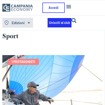
Accedi
Edizioni
Unisciti al club
Home
»
Sport
Sport
I PROTAGONISTI