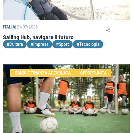
ITALIA
|
21/07/2026
Sailing Hub, navigare il futuro
#Cultura
#Impresa
#Sport
#Tecnologia
BANDI E FINANZA AGEVOLATA
OPPORTUNITÀ