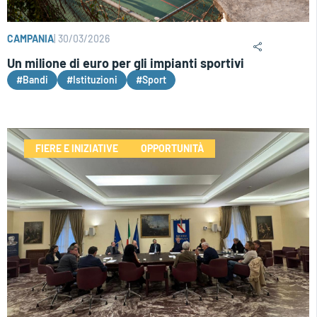
CAMPANIA
|
30/03/2026
Un milione di euro per gli impianti sportivi
#Bandi
#Istituzioni
#Sport
FIERE E INIZIATIVE
OPPORTUNITÀ