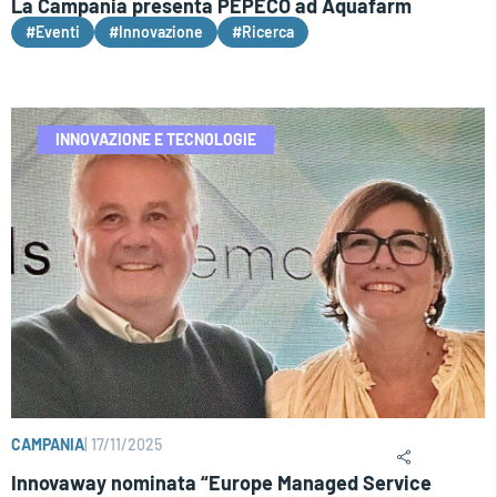
La Campania presenta PEPECO ad Aquafarm
#Eventi
#Innovazione
#Ricerca
INNOVAZIONE E TECNOLOGIE
CAMPANIA
|
17/11/2025
Innovaway nominata “Europe Managed Service