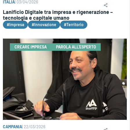
ITALIA
|
03/04/2026
Lanificio Digitale tra impresa e rigenerazione –
tecnologia e capitale umano
#Impresa
#Innovazione
#Territorio
CREARE IMPRESA
PAROLA ALL'ESPERTO
CAMPANIA
|
22/03/2026