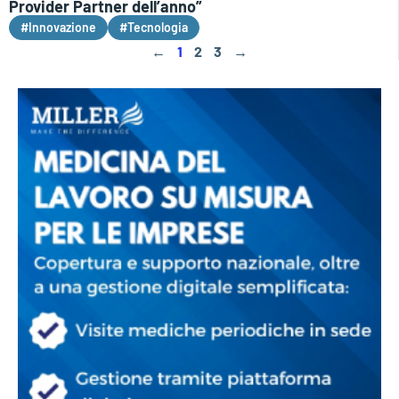
Provider Partner dell’anno”
#Innovazione
#Tecnologia
←
1
2
3
→