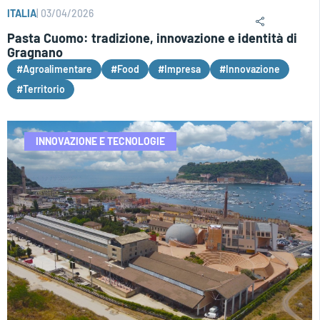
ITALIA
|
03/04/2026
Pasta Cuomo: tradizione, innovazione e identità di
Gragnano
#Agroalimentare
#Food
#Impresa
#Innovazione
#Territorio
INNOVAZIONE E TECNOLOGIE