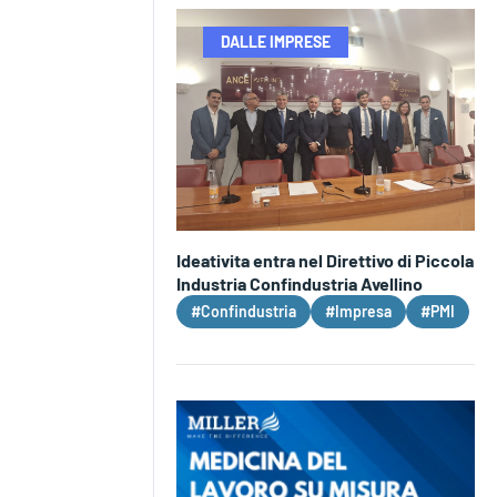
DALLE IMPRESE
Ideativita entra nel Direttivo di Piccola
Industria Confindustria Avellino
#Confindustria
#Impresa
#PMI