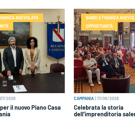
FINANZA AGEVOLATA
BANDI E FINANZA AGEVO
NITÀ
OPPORTUNITÀ
07/2026
CAMPANIA
|
17/06/2026
 per il nuovo Piano Casa
Celebrata la storia
ania
dell’imprenditoria sale