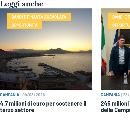
Leggi anche
BANDI E FINANZA AGEVOLATA
BANDI E 
OPPORTUNITÀ
OPPORTU
CAMPANIA
|
04/08/2026
CAMPANIA
|
28/
4,7 milioni di euro per sostenere il
245 milioni
terzo settore
della Camp