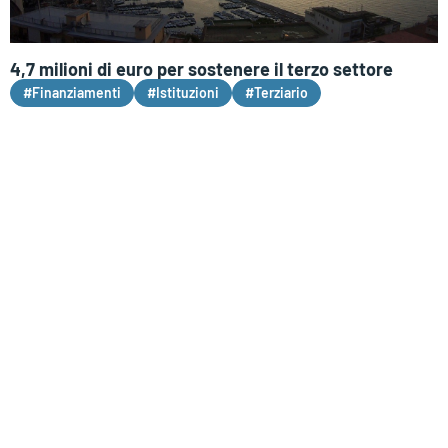
4,7 milioni di euro per sostenere il terzo settore
#Finanziamenti
#Istituzioni
#Terziario