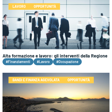
LAVORO
OPPORTUNITÀ
Alta formazione e lavoro: gli interventi della Regione
#Finanziamenti
#Lavoro
#Occupazione
BANDI E FINANZA AGEVOLATA
OPPORTUNITÀ