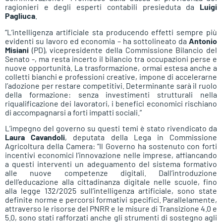
ragionieri e degli esperti contabili presieduta da
Luigi
Pagliuca
.
“L’intelligenza artificiale sta producendo effetti sempre più
evidenti su lavoro ed economia – ha sottolineato da
Antonio
Misiani
(PD), vicepresidente della Commissione Bilancio del
Senato -, ma resta incerto il bilancio tra occupazioni perse e
nuove opportunità. La trasformazione, ormai estesa anche a
colletti bianchi e professioni creative, impone di accelerarne
l’adozione per restare competitivi. Determinante sarà il ruolo
della formazione: senza investimenti strutturali nella
riqualificazione dei lavoratori, i benefici economici rischiano
di accompagnarsi a forti impatti sociali.”
L’impegno del governo su questi temi è stato rivendicato da
Laura Cavandoli
, deputata della Lega in Commissione
Agricoltura della Camera: “Il Governo ha sostenuto con forti
incentivi economici l’innovazione nelle imprese, affiancando
a questi interventi un adeguamento del sistema formativo
alle nuove competenze digitali. Dall’introduzione
dell’educazione alla cittadinanza digitale nelle scuole, fino
alla legge 132/2025 sull’intelligenza artificiale, sono state
definite norme e percorsi formativi specifici. Parallelamente,
attraverso le risorse del PNRR e le misure di Transizione 4.0 e
5.0, sono stati rafforzati anche gli strumenti di sostegno agli