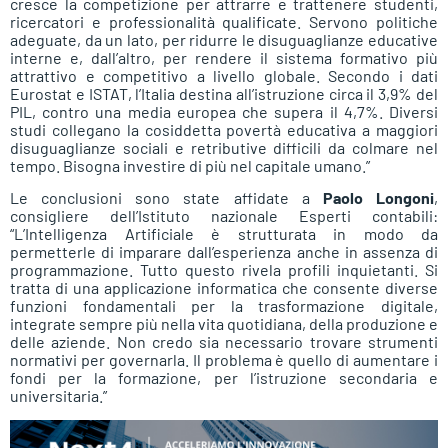
cresce la competizione per attrarre e trattenere studenti,
ricercatori e professionalità qualificate. Servono politiche
adeguate, da un lato, per ridurre le disuguaglianze educative
interne e, dall’altro, per rendere il sistema formativo più
attrattivo e competitivo a livello globale. Secondo i dati
Eurostat e ISTAT, l’Italia destina all’istruzione circa il 3,9% del
PIL, contro una media europea che supera il 4,7%. Diversi
studi collegano la cosiddetta povertà educativa a maggiori
disuguaglianze sociali e retributive difficili da colmare nel
tempo. Bisogna investire di più nel capitale umano.”
Le conclusioni sono state affidate a
Paolo Longoni
,
consigliere dell’Istituto nazionale Esperti contabili:
“L’Intelligenza Artificiale è strutturata in modo da
permetterle di imparare dall’esperienza anche in assenza di
programmazione. Tutto questo rivela profili inquietanti. Si
tratta di una applicazione informatica che consente diverse
funzioni fondamentali per la trasformazione digitale,
integrate sempre più nella vita quotidiana, della produzione e
delle aziende. Non credo sia necessario trovare strumenti
normativi per governarla. Il problema è quello di aumentare i
fondi per la formazione, per l’istruzione secondaria e
universitaria.”