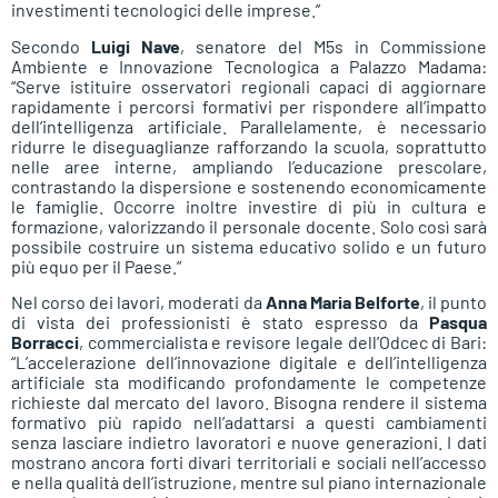
investimenti tecnologici delle imprese.”
Secondo
Luigi Nave
, senatore del M5s in Commissione
Ambiente e Innovazione Tecnologica a Palazzo Madama:
“Serve istituire osservatori regionali capaci di aggiornare
rapidamente i percorsi formativi per rispondere all’impatto
dell’intelligenza artificiale. Parallelamente, è necessario
ridurre le diseguaglianze rafforzando la scuola, soprattutto
nelle aree interne, ampliando l’educazione prescolare,
contrastando la dispersione e sostenendo economicamente
le famiglie. Occorre inoltre investire di più in cultura e
formazione, valorizzando il personale docente. Solo così sarà
possibile costruire un sistema educativo solido e un futuro
più equo per il Paese.”
Nel corso dei lavori, moderati da
Anna Maria Belforte
, il punto
di vista dei professionisti è stato espresso da
Pasqua
Borracci
, commercialista e revisore legale dell’Odcec di Bari:
“L’accelerazione dell’innovazione digitale e dell’intelligenza
artificiale sta modificando profondamente le competenze
richieste dal mercato del lavoro. Bisogna rendere il sistema
formativo più rapido nell’adattarsi a questi cambiamenti
senza lasciare indietro lavoratori e nuove generazioni. I dati
mostrano ancora forti divari territoriali e sociali nell’accesso
e nella qualità dell’istruzione, mentre sul piano internazionale