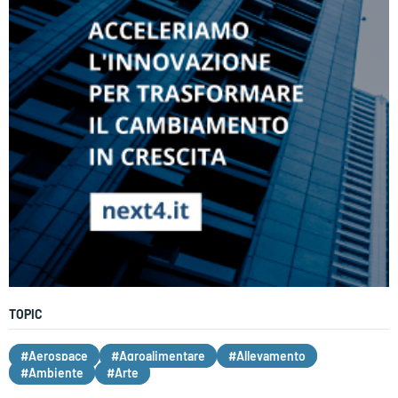
TOPIC
#Aerospace
#Agroalimentare
#Allevamento
#Ambiente
#Arte