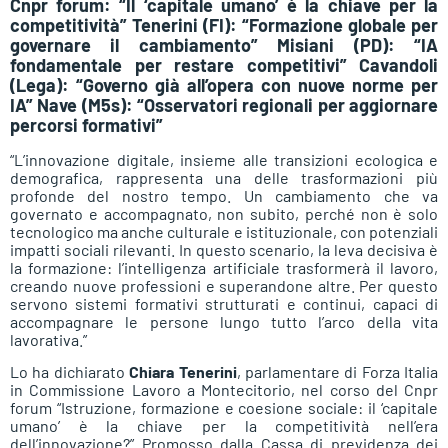
Cnpr forum: “Il ‘capitale umano’ è la chiave per la
competitività” Tenerini (FI): “Formazione globale per
governare il cambiamento” Misiani (PD): “IA
fondamentale per restare competitivi” Cavandoli
(Lega): “Governo già all’opera con nuove norme per
IA” Nave (M5s): “Osservatori regionali per aggiornare
percorsi formativi”
“L’innovazione digitale, insieme alle transizioni ecologica e
demografica, rappresenta una delle trasformazioni più
profonde del nostro tempo. Un cambiamento che va
governato e accompagnato, non subito, perché non è solo
tecnologico ma anche culturale e istituzionale, con potenziali
impatti sociali rilevanti. In questo scenario, la leva decisiva è
la formazione: l’intelligenza artificiale trasformerà il lavoro,
creando nuove professioni e superandone altre. Per questo
servono sistemi formativi strutturati e continui, capaci di
accompagnare le persone lungo tutto l’arco della vita
lavorativa.”
Lo ha dichiarato
Chiara Tenerini
, parlamentare di Forza Italia
in Commissione Lavoro a Montecitorio, nel corso del Cnpr
forum “Istruzione, formazione e coesione sociale: il ‘capitale
umano’ è la chiave per la competitività nell’era
dell’innovazione?” Promosso dalla Cassa di previdenza dei