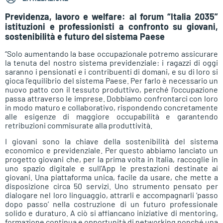
Previdenza, lavoro e welfare: al forum “Italia 2035”
istituzioni e professionisti a confronto su giovani,
sostenibilità e futuro del sistema Paese
“Solo aumentando la base occupazionale potremo assicurare
la tenuta del nostro sistema previdenziale: i ragazzi di oggi
saranno i pensionati e i contribuenti di domani, e su di loro si
gioca l’equilibrio del sistema Paese. Per farlo è necessario un
nuovo patto con il tessuto produttivo, perché l’occupazione
passa attraverso le imprese. Dobbiamo confrontarci con loro
in modo maturo e collaborativo, rispondendo concretamente
alle esigenze di maggiore occupabilità e garantendo
retribuzioni commisurate alla produttività.
I giovani sono la chiave della sostenibilità del sistema
economico e previdenziale. Per questo abbiamo lanciato un
progetto giovani che, per la prima volta in Italia, raccoglie in
uno spazio digitale e sull’App le prestazioni destinate ai
giovani. Una piattaforma unica, facile da usare, che mette a
disposizione circa 50 servizi. Uno strumento pensato per
dialogare nel loro linguaggio, attrarli e accompagnarli ‘passo
dopo passo’ nella costruzione di un futuro professionale
solido e duraturo. A ciò si affiancano iniziative di mentoring,
formazione continua e opportunità di networking nonché una