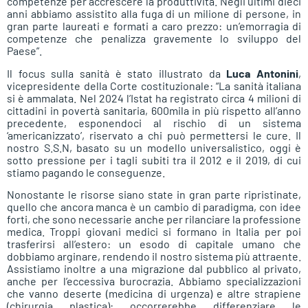
competenze per accrescere la produttività. Negli ultimi dieci
anni abbiamo assistito alla fuga di un milione di persone, in
gran parte laureati e formati a caro prezzo: un’emorragia di
competenze che penalizza gravemente lo sviluppo del
Paese”.
Il focus sulla sanità è stato illustrato da
Luca Antonini
,
vicepresidente della Corte costituzionale: “La sanità italiana
si è ammalata. Nel 2024 l’Istat ha registrato circa 4 milioni di
cittadini in povertà sanitaria, 600mila in più rispetto all’anno
precedente, esponendoci al rischio di un sistema
‘americanizzato’, riservato a chi può permettersi le cure. Il
nostro S.S.N, basato su un modello universalistico, oggi è
sotto pressione per i tagli subiti tra il 2012 e il 2019, di cui
stiamo pagando le conseguenze.
Nonostante le risorse siano state in gran parte ripristinate,
quello che ancora manca è un cambio di paradigma, con idee
forti, che sono necessarie anche per rilanciare la professione
medica. Troppi giovani medici si formano in Italia per poi
trasferirsi all’estero: un esodo di capitale umano che
dobbiamo arginare, rendendo il nostro sistema più attraente.
Assistiamo inoltre a una migrazione dal pubblico al privato,
anche per l’eccessiva burocrazia. Abbiamo specializzazioni
che vanno deserte (medicina di urgenza) e altre strapiene
(chirurgia plastica): occorrerebbe differenziare le