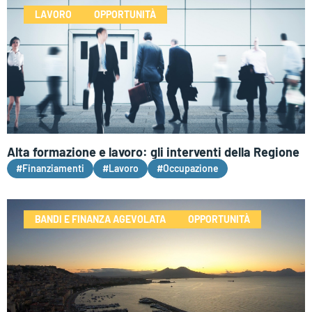
LAVORO
OPPORTUNITÀ
Alta formazione e lavoro: gli interventi della Regione
#Finanziamenti
#Lavoro
#Occupazione
BANDI E FINANZA AGEVOLATA
OPPORTUNITÀ