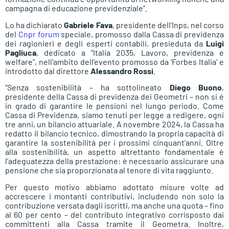
campagna di educazione previdenziale”.
Lo ha dichiarato
Gabriele Fava
, presidente dell’Inps, nel corso
del
Cnpr forum
speciale, promosso dalla Cassa di previdenza
dei ragionieri e degli esperti contabili, presieduta da
Luigi
Pagliuca
, dedicato a “Italia 2035, Lavoro, previdenza e
welfare”, nell’ambito dell’evento promosso da ‘Forbes Italia’ e
introdotto dal direttore
Alessandro Rossi
.
“Senza sostenibilità – ha sottolineato
Diego Buono
,
presidente della Cassa di previdenza dei Geometri – non si è
in grado di garantire le pensioni nel lungo periodo. Come
Cassa di Previdenza, siamo tenuti per legge a redigere, ogni
tre anni, un bilancio attuariale. A novembre 2024, la Cassa ha
redatto il bilancio tecnico, dimostrando la propria capacità di
garantire la sostenibilità per i prossimi cinquant’anni. Oltre
alla sostenibilità, un aspetto altrettanto fondamentale è
l’adeguatezza della prestazione: è necessario assicurare una
pensione che sia proporzionata al tenore di vita raggiunto.
Per questo motivo abbiamo adottato misure volte ad
accrescere i montanti contributivi, includendo non solo la
contribuzione versata dagli iscritti, ma anche una quota – fino
al 60 per cento – del contributo integrativo corrisposto dai
committenti alla Cassa tramite il Geometra. Inoltre,