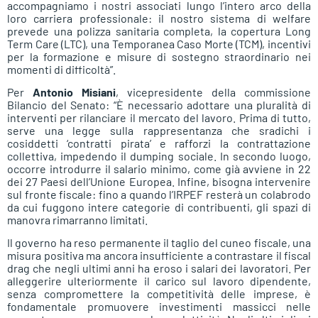
accompagniamo i nostri associati lungo l’intero arco della
loro carriera professionale: il nostro sistema di welfare
prevede una polizza sanitaria completa, la copertura Long
Term Care (LTC), una Temporanea Caso Morte (TCM), incentivi
per la formazione e misure di sostegno straordinario nei
momenti di difficoltà”.
Per
Antonio Misiani
, vicepresidente della commissione
Bilancio del Senato: “È necessario adottare una pluralità di
interventi per rilanciare il mercato del lavoro. Prima di tutto,
serve una legge sulla rappresentanza che sradichi i
cosiddetti ‘contratti pirata’ e rafforzi la contrattazione
collettiva, impedendo il dumping sociale. In secondo luogo,
occorre introdurre il salario minimo, come già avviene in 22
dei 27 Paesi dell’Unione Europea. Infine, bisogna intervenire
sul fronte fiscale: fino a quando l’IRPEF resterà un colabrodo
da cui fuggono intere categorie di contribuenti, gli spazi di
manovra rimarranno limitati.
Il governo ha reso permanente il taglio del cuneo fiscale, una
misura positiva ma ancora insufficiente a contrastare il fiscal
drag che negli ultimi anni ha eroso i salari dei lavoratori. Per
alleggerire ulteriormente il carico sul lavoro dipendente,
senza compromettere la competitività delle imprese, è
fondamentale promuovere investimenti massicci nelle