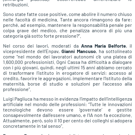
retribuzioni.
Sono state fatte cose positive, come abolire il numero chiuso
nelle facoltà di medicina. Tante ancora rimangono da fare:
perché, ad esempio, mantenere la responsabilità penale per
colpa grave del medico, che penalizza ancora di più una
categoria già sotto forte pressione?”.
Nel corso dei lavori, moderati da
Anna Maria Belforte
, il
vicepresidente dell’Enpav,
Gianni Mancuso
, ha sottolineato
come “nel mondo dei lavoratori autonomi c’è una platea di
1.600.000 professionisti. Ogni Cassa ha difficoltà a dialogare
con i più giovani, quindi, negli ultimi 15 anni abbiamo cercato
di trasformare l’istituto in erogatore di servizi: accesso al
credito, favorire le aggregazioni, implementare l’Istituto della
maternità, borse di studio e soluzioni per l’accesso alla
professione”.
Luigi Pagliuca ha messo in evidenza l’impatto dell’intelligenza
artificiale nel mondo delle professioni: “Tutte le innovazioni
tecnologiche devono essere ‘governate’ e gestite
consapevolmente dall’essere umano, e l’IA non fa eccezione.
Attualmente, però, solo il 10 per cento dei colleghi si adopera
concretamente in tal senso”.