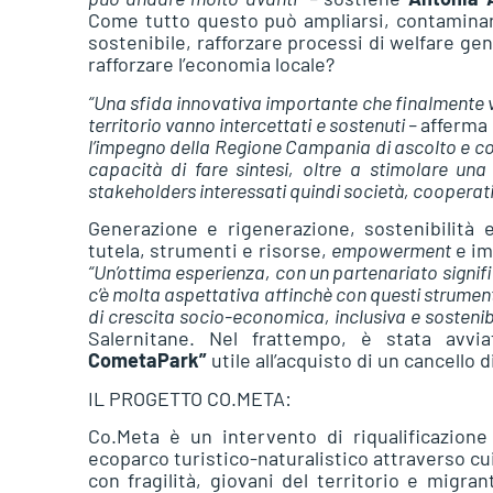
Come tutto questo può ampliarsi, contaminar
sostenibile, rafforzare processi di welfare ge
rafforzare l’economia locale?
“Una sfida innovativa importante che finalmente ve
territorio vanno intercettati e sostenuti –
afferma 
l’impegno della Regione Campania di ascolto e co
capacità di fare sintesi, oltre a stimolare una
stakeholders interessati quindi società, cooperative
Generazione e rigenerazione, sostenibilità
tutela, strumenti e risorse,
empowerment
e im
“Un’ottima esperienza, con un partenariato signi
c’è molta aspettativa affinchè con questi strument
di crescita socio-economica, inclusiva e sostenibile
Salernitane. Nel frattempo, è stata avv
CometaPark”
utile all’acquisto di un cancello 
IL PROGETTO CO.META:
Co.Meta è un intervento di riqualificazione 
ecoparco turistico-naturalistico attraverso cu
con fragilità, giovani del territorio e migran