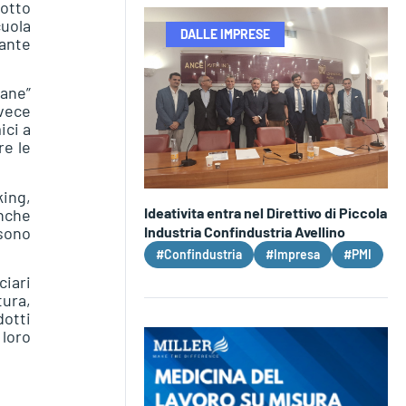
 otto
cuola
DALLE IMPRESE
iante
tane”
nvece
ici a
re le
king,
Ideativita entra nel Direttivo di Piccola
anche
ssono
Industria Confindustria Avellino
#Confindustria
#Impresa
#PMI
ciari
tura,
dotti
loro