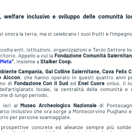
, welfare inclusivo e sviluppo delle comunità loc
si onora la terra, ma si celebrano i suoi frutti e l’impegn
olta enti, istituzioni, organizzazioni e Terzo Settore lo
ritorio. Appello a cui la
Fondazione Comunità Salernita
.Meta
”
, insieme a
Stalker Coop.
biente Campania, Gal Colline Salernitane, Cava Felix 
 e Aiccon
, che hanno operato in questi quattro anni p
gno di
Fondazione Con Il Sud
ed
Enel Cuore
onlus. Il 
l’artigianato locale, la centralità della comunità e 
ione di lungo periodo.
 ieri al
Museo Archeologico Nazionale
di Pontecagn
parco inclusivo che ora sorge a Montecorvino Pugliano 
torio per persone svantaggiate.
e prospettive concrete ed alleanze sempre più solide