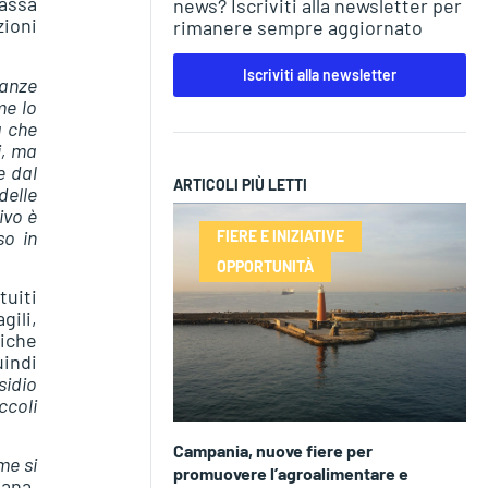
passa
news? Iscriviti alla newsletter per
zioni
rimanere sempre aggiornato
Iscriviti alla newsletter
nanze
me lo
a che
i, ma
e dal
ARTICOLI PIÙ LETTI
delle
ivo è
so in
FIERE E INIZIATIVE
OPPORTUNITÀ
tuiti
gili,
tiche
uindi
sidio
ccoli
Campania, nuove fiere per
me si
promuovere l’agroalimentare e
tana.