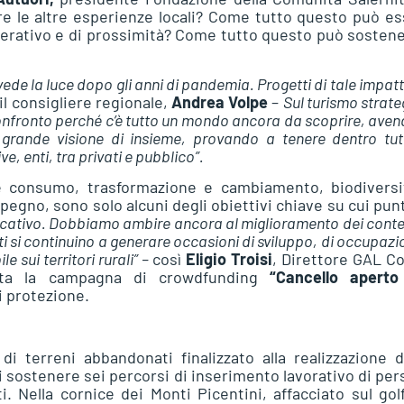
e le altre esperienze locali? Come tutto questo può e
nerativo e di prossimità? Come tutto questo può sosten
de la luce dopo gli anni di pandemia. Progetti di tale impatt
il consigliere regionale,
Andrea Volpe
–
Sul turismo strate
nfronto perché c’è tutto un mondo ancora da scoprire, aven
 grande visione di insieme, provando a tenere dentro tutt
, enti, tra privati e pubblico”.
 e consumo, trasformazione e cambiamento, biodiversi
pegno, sono solo alcuni degli obiettivi chiave su cui pun
ficativo. Dobbiamo ambire ancora al miglioramento dei conte
i si continuino a generare occasioni di sviluppo, di occupazi
 sui territori rurali” –
così
Eligio Troisi
, Direttore GAL Co
iata la campagna di crowdfunding
“Cancello aperto
di protezione.
di terreni abbandonati finalizzato alla realizzazione 
i sostenere sei percorsi di inserimento lavorativo di pe
ti. Nella cornice dei Monti Picentini, affacciato sul gol