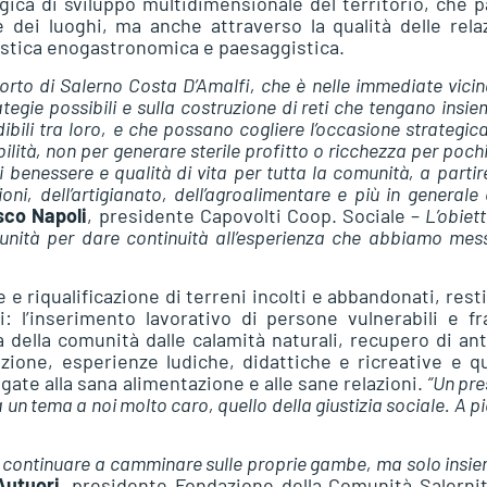
ogica di sviluppo multidimensionale del territorio, che 
ne dei luoghi, ma anche attraverso la qualità delle rela
turistica enogastronomica e paesaggistica.
orto di Salerno Costa D’Amalfi, che è nelle immediate vici
ategie possibili e sulla costruzione di reti che tengano insie
ibili tra loro, e che possano cogliere l’occasione strategic
lità, non per generare sterile profitto o ricchezza per poch
 benessere e qualità di vita per tutta la comunità, a partir
oni, dell’artigianato, dell’agroalimentare e più in generale 
sco Napoli
, presidente Capovolti Coop. Sociale –
L’obiett
tunità per dare continuità all’esperienza che abbiamo mes
 riqualificazione di terreni incolti e abbandonati, resti
: l’inserimento lavorativo di persone vulnerabili e fra
 della comunità dalle calamità naturali, recupero di an
zione, esperienze ludiche, didattiche e ricreative e q
egate alla sana alimentazione e alle sane relazioni.
“Un pre
za un tema a noi molto caro, quello della giustizia sociale. A pi
 continuare a camminare sulle proprie gambe, ma solo insie
utuori,
presidente Fondazione della Comunità Salerni