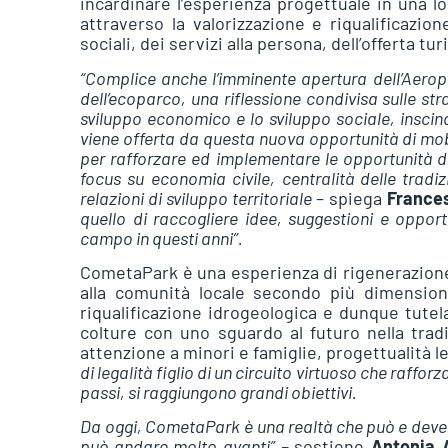
incardinare l’esperienza progettuale in una l
attraverso la valorizzazione e riqualificazio
sociali, dei servizi alla persona, dell’offerta 
“Complice anche l’imminente apertura dell’Aerop
dell’ecoparco, una riflessione condivisa sulle str
sviluppo economico e lo sviluppo sociale, inscind
viene offerta da questa nuova opportunità di mobi
per rafforzare ed implementare le opportunità di
focus su economia civile, centralità delle tradizi
relazioni di sviluppo territoriale
– spiega
France
quello di raccogliere idee, suggestioni e oppor
campo in questi anni”.
CometaPark è una esperienza di rigenerazione e
alla comunità locale secondo più dimensioni
riqualificazione idrogeologica e dunque tutela
colture con uno sguardo al futuro nella tradi
attenzione a minori e famiglie, progettualità l
di legalità figlio di un circuito virtuoso che raffor
passi, si raggiungono grandi obiettivi.
Da oggi, CometaPark è una realtà che può e deve
può andare molto avanti” –
sostiene
Antonia A