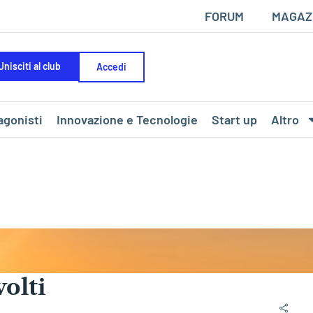
FORUM
MAGAZ
Unisciti al club
Accedi
agonisti
Innovazione e Tecnologie
Start up
Altro
olti