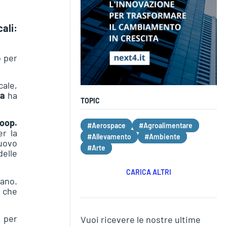
ali:
o per
cale,
na
ha
TOPIC
Coop.
#Aerospace
#Agroalimentare
er la
#Allevamento
#Ambiente
nuovo
#Arte
delle
CARICA ALTRI
ano.
e che
 per
Vuoi ricevere le nostre ultime