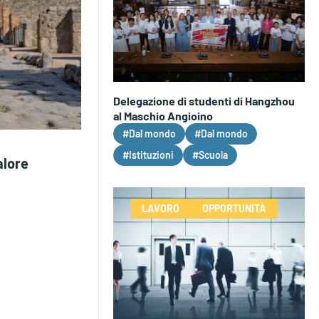
Delegazione di studenti di Hangzhou
al Maschio Angioino
#Dal mondo
#Dal mondo
#Istituzioni
#Scuola
alore
LAVORO
OPPORTUNITÀ