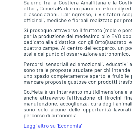
Salerno tra la Costiera Amalfitana e la Costi
ettari, CometaPark è un parco eco-friendly ed a
e associazioni. Dall’ingresso, i visitatori s
officinali, mediche e floreali realizzato per pro
Si prosegue attraverso il frutteto (mele e pere 
per la produzione del medesimo olio EVO dop f
dedicato alla didattica, con gli OrtoQuadrato, e 
quattro zampe. Al centro dell’ecoparco, un po
stelle dal punto di osservazione astronomico.
Percorsi sensoriali ed emozionali, educativi e 
sono tra le proposte studiate per chi intende
uno spazio completamente aperto e fruibile p
mancare proposte gustose con prodotti trasfor
Co.Meta è un intervento multidimensionale e 
anche attraverso l’attivazione di tirocini fina
manutenzione, accoglienza, cura degli animal
sono solo alcune delle opportunità lavorat
percorso di autonomia.
Leggi altro su ‘Economia’