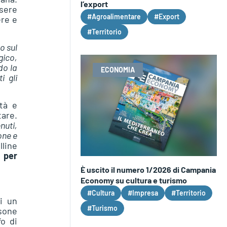
l’export
ssere
#Agroalimentare
#Export
ere e
#Territorio
o sul
gico,
do la
ECONOMIA
i gli
tà e
tare.
nuti,
one e
lline
 per
È uscito il numero 1/2026 di Campania
Economy su cultura e turismo
#Cultura
#Impresa
#Territorio
di un
#Turismo
rsone
fo di