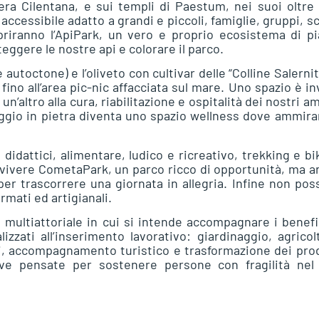
era Cilentana, e sui templi di Paestum, nei suoi oltre
ccessibile adatto a grandi e piccoli, famiglie, gruppi, s
copriranno l’ApiPark, un vero e proprio ecosistema di p
teggere le nostre api e colorare il parco.
autoctone) e l’oliveto con cultivar delle “Colline Salerni
ino all’area pic-nic affacciata sul mare. Uno spazio è i
un’altro alla cura, riabilitazione e ospitalità dei nostri am
ggio in pietra diventa uno spazio wellness dove ammira
didattici, alimentare, ludico e ricreativo, trekking e bi
 vivere CometaPark, un parco ricco di opportunità, ma 
er trascorrere una giornata in allegria. Infine non po
mati ed artigianali.
multiattoriale in cui si intende accompagnare i benefi
lizzati all’inserimento lavorativo: giardinaggio, agricol
i, accompagnamento turistico e trasformazione dei pro
ive pensate per sostenere persone con fragilità nel 