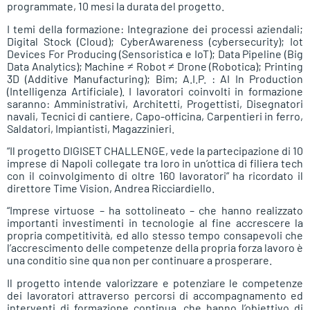
programmate, 10 mesi la durata del progetto.
I temi della formazione: Integrazione dei processi aziendali;
Digital Stock (Cloud); CyberAwareness (cybersecurity); Iot
Devices For Producing (Sensoristica e IoT); Data Pipeline (Big
Data Analytics); Machine ≠ Robot ≠ Drone (Robotica); Printing
3D (Additive Manufacturing); Bim; A.I.P. : AI In Production
(Intelligenza Artificiale). I lavoratori coinvolti in formazione
saranno: Amministrativi, Architetti, Progettisti, Disegnatori
navali, Tecnici di cantiere, Capo-officina, Carpentieri in ferro,
Saldatori, Impiantisti, Magazzinieri.
“Il progetto DIGISET CHALLENGE, vede la partecipazione di 10
imprese di Napoli collegate tra loro in un’ottica di filiera tech
con il coinvolgimento di oltre 160 lavoratori” ha ricordato il
direttore Time Vision, Andrea Ricciardiello.
“Imprese virtuose – ha sottolineato – che hanno realizzato
importanti investimenti in tecnologie al fine accrescere la
propria competitività, ed allo stesso tempo consapevoli che
l’accrescimento delle competenze della propria forza lavoro è
una conditio sine qua non per continuare a prosperare.
Il progetto intende valorizzare e potenziare le competenze
dei lavoratori attraverso percorsi di accompagnamento ed
interventi di formazione continua, che hanno l’obiettivo di