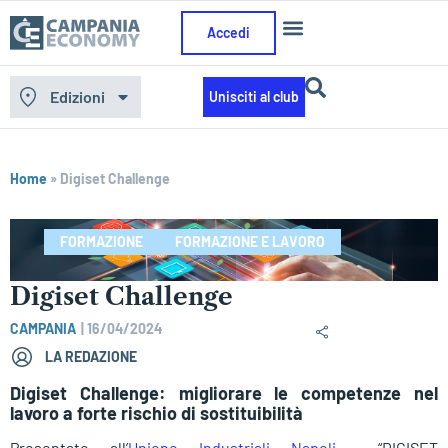
Accedi
Edizioni
Unisciti al club
Home
»
Digiset Challenge
FORMAZIONE
FORMAZIONE E LAVORO
Digiset Challenge
CAMPANIA
|
16/04/2024
LA REDAZIONE
Digiset Challenge: migliorare le competenze nel
lavoro a forte rischio di sostituibilità
Presentato all’
Unione Industriali Napoli
“DIGISET