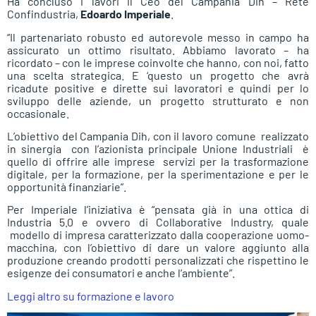
Ha concluso i lavori il Ceo del Campania Dih – Rete
Confindustria,
Edoardo Imperiale
.
“Il partenariato robusto ed autorevole messo in campo ha
assicurato un ottimo risultato. Abbiamo lavorato – ha
ricordato – con le imprese coinvolte che hanno, con noi, fatto
una scelta strategica. E ‘questo un progetto che avrà
ricadute positive e dirette sui lavoratori e quindi per lo
sviluppo delle aziende, un progetto strutturato e non
occasionale.
L’obiettivo del Campania Dih, con il lavoro comune realizzato
in sinergia con l’azionista principale Unione Industriali è
quello di offrire alle imprese servizi per la trasformazione
digitale, per la formazione, per la sperimentazione e per le
opportunità finanziarie”.
Per Imperiale l’iniziativa è “pensata già in una ottica di
Industria 5.0 e ovvero di Collaborative Industry, quale
modello di impresa caratterizzato dalla cooperazione uomo-
macchina, con l’obiettivo di dare un valore aggiunto alla
produzione creando prodotti personalizzati che rispettino le
esigenze dei consumatori e anche l’ambiente”.
Leggi altro su formazione e lavoro