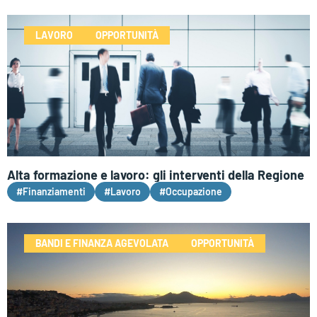
LAVORO
OPPORTUNITÀ
Alta formazione e lavoro: gli interventi della Regione
#Finanziamenti
#Lavoro
#Occupazione
BANDI E FINANZA AGEVOLATA
OPPORTUNITÀ