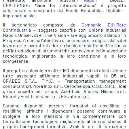
CHALLENGE: Made for interconnections” il progetto
selezionato e sostenuto dal Fondo Repubblica Digitale –
Impresa sociale.
Il partenariato composto da
Campania DIH-Rete
Confindustria
– soggetto capofila con Unione Industriali
Napoli, Uniservizi e Time Vision – si è aggiudicato il Bando “In
Progresso”, che ha l’obiettivo di accrescere le digital skills dei
lavoratori e lavoratrici a forte rischio di sostituibilità a causa
dell’introduzione di strumenti di automazione ed innovazione
tecnologica, migliorando la loro condizione e le loro
competenze.
Il progetto coinvolgerà oltre 160 dipendenti di dieci aziende
tutte associate all’Unione Industriali Napoli: la B5 srl,
GRADED S.P.A., T.M.C. – Transportation management
consultant srl, Abra Inox s.r.l., Cerbone spa, C.S.C. S.R.L., Idal
group società per azioni, Acetificio Andrea Milano s.r.l.,
Bourelly Health service s.r.l., Elevateur s.r.l.
Saranno disponibili percorsi formativi di upskilling e
reskilling, affinché i dipendenti possano continuare a
svolgere le loro mansioni in via complementare con
l’introduzione tecnologica, migliorando al tempo stesso il
proprio background formativo. 3755 le ore di formazione