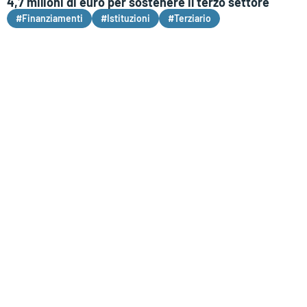
4,7 milioni di euro per sostenere il terzo settore
#Finanziamenti
#Istituzioni
#Terziario