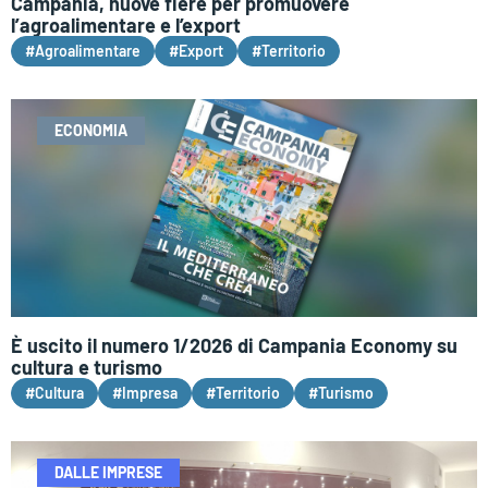
Campania, nuove fiere per promuovere
l’agroalimentare e l’export
#Agroalimentare
#Export
#Territorio
ECONOMIA
È uscito il numero 1/2026 di Campania Economy su
cultura e turismo
#Cultura
#Impresa
#Territorio
#Turismo
DALLE IMPRESE