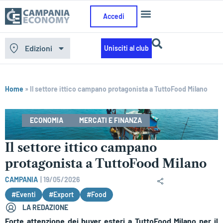
Accedi
Edizioni
Unisciti al club
Home
»
Il settore ittico campano protagonista a TuttoFood Milano
ECONOMIA
MERCATI E FINANZA
Il settore ittico campano
protagonista a TuttoFood Milano
CAMPANIA
|
19/05/2026
#Eventi
#Export
#Food
LA REDAZIONE
Forte attenzione dei buyer esteri a TuttoFood Milano per il