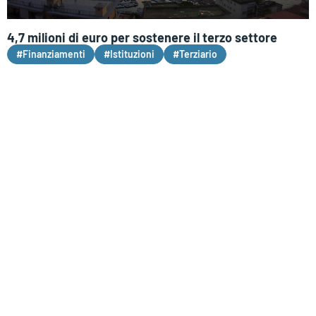
4,7 milioni di euro per sostenere il terzo settore
#Finanziamenti
#Istituzioni
#Terziario