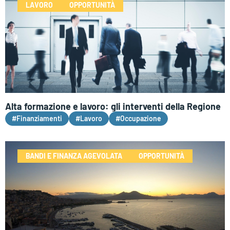
LAVORO
OPPORTUNITÀ
Alta formazione e lavoro: gli interventi della Regione
#Finanziamenti
#Lavoro
#Occupazione
BANDI E FINANZA AGEVOLATA
OPPORTUNITÀ