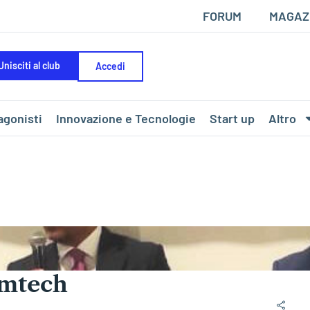
FORUM
MAGAZ
Unisciti al club
Accedi
agonisti
Innovazione e Tecnologie
Start up
Altro
emtech