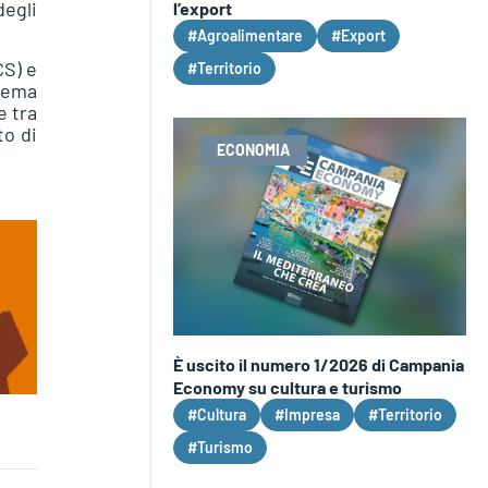
degli
l’export
#Agroalimentare
#Export
CS) e
#Territorio
stema
e tra
to di
ECONOMIA
È uscito il numero 1/2026 di Campania
Economy su cultura e turismo
#Cultura
#Impresa
#Territorio
#Turismo