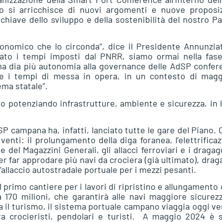
 si arricchisce di nuovi argomenti e nuove proposiz
 chiave dello sviluppo e della sostenibilità del nostro P
conomico che lo circonda”, dice il Presidente Annunzia
tato i tempi imposti dal PNRR, siamo ormai nella fase
rma dia più autonomia alla governance delle AdSP confe
are i tempi di messa in opera, in un contesto di magg
ema statale”.
ro potenziando infrastrutture, ambiente e sicurezza, in 
AdSP campana ha, infatti, lanciato tutte le gare del Piano. 
rventi: il prolungamento della diga foranea, l’elettrifica
ne del Magazzini Generali, gli allacci ferroviari e i dragag
r far approdare più navi da crociera (già ultimato), drag
allaccio autostradale portuale per i mezzi pesanti.
il primo cantiere per i lavori di ripristino e allungamento 
a 170 milioni, che garantirà alle navi maggiore sicurez
a il turismo, il sistema portuale campano viaggia oggi ve
tra crocieristi, pendolari e turisti. A maggio 2024 è 