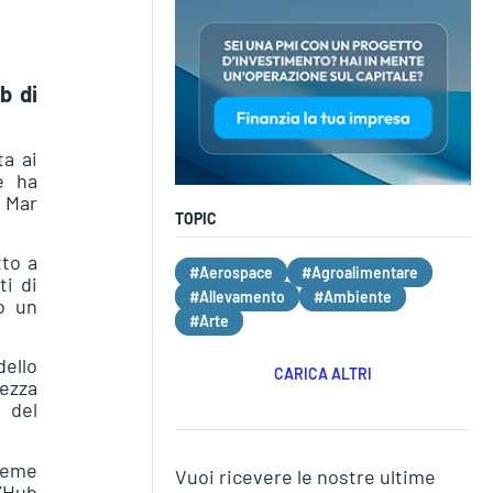
b di
ta ai
e ha
l Mar
TOPIC
tto a
#Aerospace
#Agroalimentare
ti di
#Allevamento
#Ambiente
do un
#Arte
ello
CARICA ALTRI
rezza
a del
sieme
Vuoi ricevere le nostre ultime
l’Hub