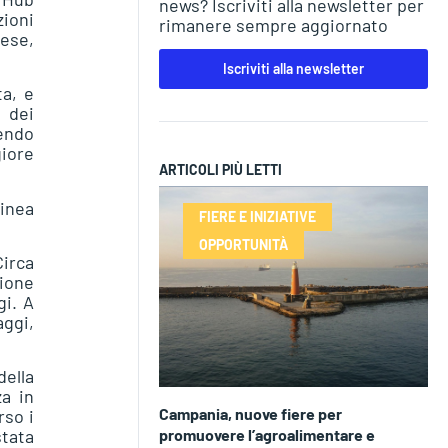
news? Iscriviti alla newsletter per
ioni
rimanere sempre aggiornato
aese,
Iscriviti alla newsletter
ta, e
 dei
rendo
iore
ARTICOLI PIÙ LETTI
linea
FIERE E INIZIATIVE
OPPORTUNITÀ
Circa
zione
gi. A
aggi,
della
za in
Campania, nuove fiere per
rso i
promuovere l’agroalimentare e
stata