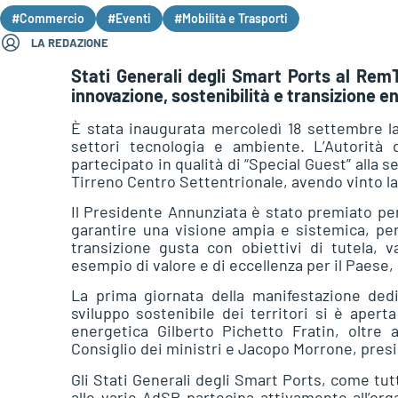
#Commercio
#Eventi
#Mobilità e Trasporti
LA REDAZIONE
Stati Generali degli Smart Ports al RemTe
innovazione, sostenibilità e transizione e
È stata inaugurata mercoledì 18 settembre l
settori tecnologia e ambiente. L’Autorità
partecipato in qualità di “Special Guest” alla 
Tirreno Centro Settentrionale, avendo vinto la 
Il Presidente Annunziata è stato premiato per
garantire una visione ampia e sistemica, per
transizione gusta con obiettivi di tutela, v
esempio di valore e di eccellenza per il Paese, p
La prima giornata della manifestazione dedi
sviluppo sostenibile dei territori si è apert
energetica Gilberto Pichetto Fratin, oltre 
Consiglio dei ministri e Jacopo Morrone, presi
Gli Stati Generali degli Smart Ports, come tutt
alle varie AdSP partecipa attivamente all’org