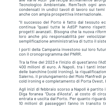
Tecnologico Ambientale. RemTech ogni anno
condensati in undici tavoli di lavoro sui temi
anche con ampia prospettiva internazionale.
“Il successo del Porto è fatto dal tessuto e
continua “quasi tutte le AdSP hanno rispet
progetti avanzati. Bisogna che la nuova rifo
loro anche più responsabilità per velocizz
semplificazione amministrativa di tutto il sist
I porti della Campania investono sul loro futu
con il cronoprogramma del PNRR.
Tra la fine del 2023 e l’inizio di quest’anno l’
400 milioni di euro. A Napoli, tra i tanti inte
delle banchine (cold ironing), la riqualificazio
Salerno, il prolungamento del Molo Manfredi pe
cold ironing e completamento di Porta Ovest, l’
Agli inizi di febbraio scorso a Napoli è partito 
Diga foranea “Duca d’Aosta”, al costo di circ
entrata e uscita dal Porto. Per quanto riguard
10 milioni di passeggeri l’anno in transito 