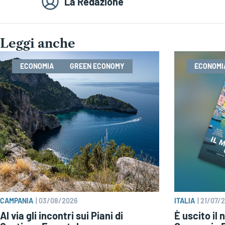
La Redazione
Leggi anche
ECONOMIA
GREEN ECONOMY
ECONOMI
CAMPANIA
|
03/08/2026
ITALIA
|
21/07/
Al via gli incontri sui Piani di
È uscito il