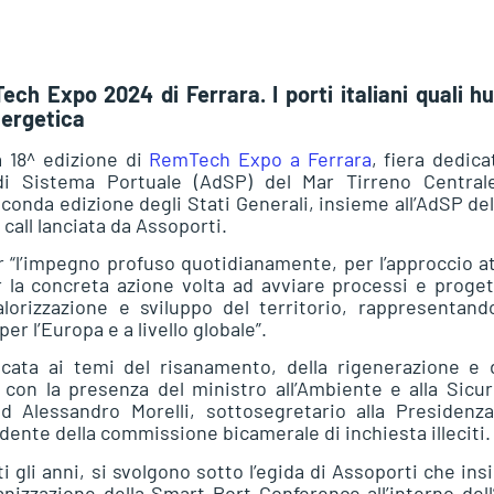
ch Expo 2024 di Ferrara. I porti italiani quali hu
nergetica
a 18^ edizione di
RemTech Expo a Ferrara
, fiera dedica
 di Sistema Portuale (AdSP) del Mar Tirreno Central
seconda edizione degli Stati Generali, insieme all’AdSP de
call lanciata da Assoporti.
 “l’impegno profuso quotidianamente, per l’approccio a
 la concreta azione volta ad avviare processi e proget
alorizzazione e sviluppo del territorio, rappresentan
er l’Europa e a livello globale”.
cata ai temi del risanamento, della rigenerazione e d
a con la presenza del ministro all’Ambiente e alla Sicu
ad Alessandro Morelli, sottosegretario alla Presidenz
dente della commissione bicamerale di inchiesta illeciti.
i gli anni, si svolgono sotto l’egida di Assoporti che in
anizzazione della Smart Port Conference all’interno del