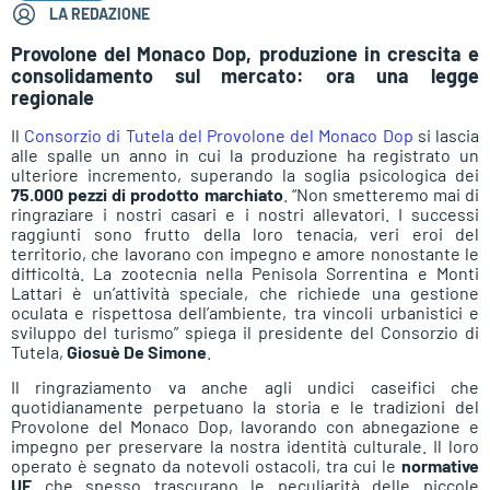
LA REDAZIONE
Provolone del Monaco Dop, produzione in crescita e
consolidamento sul mercato: ora una legge
regionale
Il
Consorzio di Tutela del Provolone del Monaco Dop
si lascia
alle spalle un anno in cui la produzione ha registrato un
ulteriore incremento, superando la soglia psicologica dei
75.000 pezzi di prodotto marchiato
. “Non smetteremo mai di
ringraziare i nostri casari e i nostri allevatori. I successi
raggiunti sono frutto della loro tenacia, veri eroi del
territorio, che lavorano con impegno e amore nonostante le
difficoltà. La zootecnia nella Penisola Sorrentina e Monti
Lattari è un’attività speciale, che richiede una gestione
oculata e rispettosa dell’ambiente, tra vincoli urbanistici e
sviluppo del turismo” spiega il presidente del Consorzio di
Tutela,
Giosuè De Simone
.
Il ringraziamento va anche agli undici caseifici che
quotidianamente perpetuano la storia e le tradizioni del
Provolone del Monaco Dop, lavorando con abnegazione e
impegno per preservare la nostra identità culturale. Il loro
operato è segnato da notevoli ostacoli, tra cui le
normative
UE
che spesso trascurano le peculiarità delle piccole