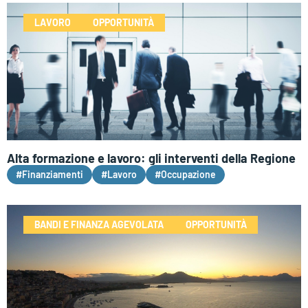
LAVORO
OPPORTUNITÀ
Alta formazione e lavoro: gli interventi della Regione
#Finanziamenti
#Lavoro
#Occupazione
BANDI E FINANZA AGEVOLATA
OPPORTUNITÀ