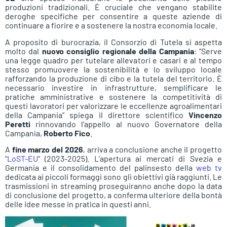
produzioni tradizionali. È cruciale che vengano stabilite
deroghe specifiche per consentire a queste aziende di
continuare a fiorire e a sostenere la nostra economia locale.
A proposito di burocrazia, il Consorzio di Tutela si aspetta
molto dal
nuovo consiglio regionale della Campania
: “Serve
una legge quadro per tutelare allevatori e casari e al tempo
stesso promuovere la sostenibilità e lo sviluppo locale
rafforzando la produzione di cibo e la tutela del territorio. È
necessario investire in infrastrutture, semplificare le
pratiche amministrative e sostenere la competitività di
questi lavoratori per valorizzare le eccellenze agroalimentari
della Campania” spiega il direttore scientifico
Vincenzo
Peretti
rinnovando l’appello al nuovo Governatore della
Campania,
Roberto Fico
.
A
fine marzo del 2026
, arriva a conclusione anche il progetto
“
LoST-EU
” (2023-2025). L’apertura ai mercati di Svezia e
Germania e il consolidamento del palinsesto della
web tv
dedicata ai piccoli formaggi sono gli obiettivi già raggiunti. Le
trasmissioni in streaming proseguiranno anche dopo la data
di conclusione del progetto, a conferma ulteriore della bontà
delle idee messe in pratica in questi anni.