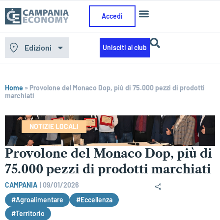
Accedi
Edizioni
Unisciti al club
Home
»
Provolone del Monaco Dop, più di 75.000 pezzi di prodotti
marchiati
NOTIZIE LOCALI
Provolone del Monaco Dop, più di
75.000 pezzi di prodotti marchiati
CAMPANIA
|
09/01/2026
#Agroalimentare
#Eccellenza
#Territorio