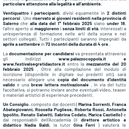
particolare attenzione alla legalità e all’ambiente.
Ventiquattro i partecipanti
, divisi equamente in
2 distinti
percorsi
. Uno
riservato ai giovani residenti nella provincia di
Salerno
che
alla data del 1° febbraio 2025
siano
under 18
,
l’altro aperto ai
maggiorenn
i
senza limiti di età
, interessati a
un’esperienza di formazione nelle arti della scena e nei
settori collegati. Tutti i partecipanti saranno impegnati da
aprile a settembre
in
72 incontri della durata di 4 ore
.
La
documentazione per candidarsi
va presentata attraverso
gli indirizzi
www.palazzocoppola.it e
www.festivalsegretidautore.it
entro la
mezzanotte del 20
febbraio 2025
. Oltre alla compilazione del modulo di
iscrizione (disponibile in digitale sui predetti siti), sarà
necessario allegare una
copia del documento d’identità
valido
e una
breve lettera motivazionale
. In via del tutto
facoltativa, si potranno inviare anche eventuali video, teaser
o materiali artistici di esperienze precedenti.
Un Consiglio
, composto dai docenti (
Marina Sorrenti, Franca
Abategiovanni, Rossella Pugliese, Roberta Rossi, Antonella
Ippolito, Renato Salvetti, Sabrina Codato, Marica Castiello)
e
dai responsabili dell’Accademia (il
direttore artistico e
didattico
Nadia Baldi
, la tutor
Gina Ferri
) valuterà le