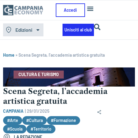
Accedi
Edizioni
Unisciti al club
Home
»
Scena Segreta, l’accademia artistica gratuita
CULTURA E TURISMO
Scena Segreta, l’accademia
artistica gratuita
CAMPANIA
|
29/01/2025
#Arte
#Cultura
#Formazione
#Scuola
#Territorio
LA REDAZIONE