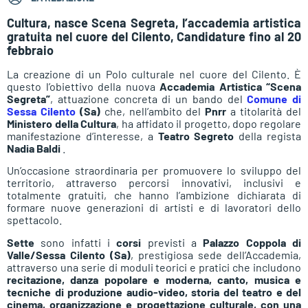
Cultura, nasce Scena Segreta, l’accademia artistica
gratuita nel cuore del Cilento, Candidature fino al 20
febbraio
La creazione di un Polo culturale nel cuore del Cilento. È
questo l’obiettivo della nuova
Accademia Artistica “Scena
Segreta”
, attuazione concreta di un bando del
Comune di
Sessa Cilento
(Sa)
che, nell’ambito del
Pnrr
a titolarità del
Ministero della Cultura
, ha affidato il progetto, dopo regolare
manifestazione d’interesse, a
Teatro Segreto
della regista
Nadia Baldi
.
Un’occasione straordinaria per promuovere lo sviluppo del
territorio, attraverso percorsi innovativi, inclusivi e
totalmente gratuiti, che hanno l’ambizione dichiarata di
formare nuove generazioni di artisti e di lavoratori dello
spettacolo.
Sette
sono infatti i
corsi
previsti a
Palazzo Coppola di
Valle/Sessa Cilento (Sa)
, prestigiosa sede dell’Accademia,
attraverso una serie di moduli teorici e pratici che includono
recitazione, danza popolare e moderna, canto, musica e
tecniche di produzione audio-video, storia del teatro e del
cinema, organizzazione e progettazione culturale, con una