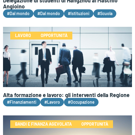
Delegazione di studenti di Hangzhou al Maschio
Angioino
#Dal mondo
#Dal mondo
#Istituzioni
#Scuola
LAVORO
OPPORTUNITÀ
Alta formazione e lavoro: gli interventi della Regione
#Finanziamenti
#Lavoro
#Occupazione
BANDI E FINANZA AGEVOLATA
OPPORTUNITÀ