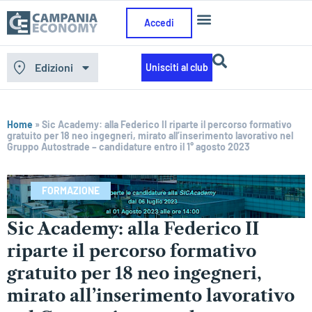
Accedi
Edizioni
Unisciti al club
Home
»
Sic Academy: alla Federico II riparte il percorso formativo
gratuito per 18 neo ingegneri, mirato all’inserimento lavorativo nel
Gruppo Autostrade – candidature entro il 1° agosto 2023
FORMAZIONE
Sic Academy: alla Federico II
riparte il percorso formativo
gratuito per 18 neo ingegneri,
mirato all’inserimento lavorativo