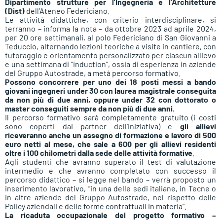
Dipartimento strutture per l’Ingegneria e l’Architetture
(Dist)
dell’Ateneo Federiciano.
Le attività didattiche, con criterio interdisciplinare, si
terranno – informa la nota – da ottobre 2023 ad aprile 2024,
per 20 ore settimanali, al polo Federiciano di San Giovanni a
Teduccio, alternando lezioni teoriche a visite in cantiere, con
tutoraggio e orientamento personalizzato per ciascun allievo
e una settimana di “induction”, ossia di esperienza in aziende
del Gruppo Autostrade, a metà percorso formativo.
Possono concorrere per uno dei 18 posti messi a bando
giovani ingegneri under 30 con laurea magistrale conseguita
da non più di due anni, oppure under 32 con dottorato o
master conseguiti sempre da non più di due anni.
Il percorso formativo sarà completamente gratuito (i costi
sono coperti dai partner dell’iniziativa) e
gli allievi
riceveranno anche un assegno di formazione e lavoro di 500
euro netti al mese, che sale a 600 per gli allievi residenti
oltre i 100 chilometri dalla sede delle attività formative
.
Agli studenti che avranno superato il test di valutazione
intermedio e che avranno completato con successo il
percorso didattico – si legge nel bando – verrà proposto un
inserimento lavorativo, ”in una delle sedi italiane, in Tecne o
in altre aziende del Gruppo Autostrade, nel rispetto delle
Policy aziendali e delle forme contrattuali in materia”.
La ricaduta occupazionale del progetto formativo –