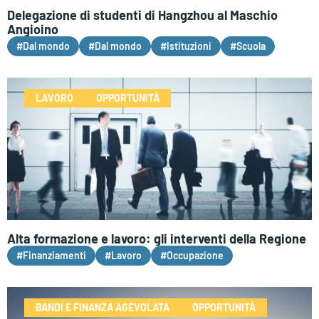
Delegazione di studenti di Hangzhou al Maschio
Angioino
#Dal mondo
#Dal mondo
#Istituzioni
#Scuola
LAVORO
OPPORTUNITÀ
Alta formazione e lavoro: gli interventi della Regione
#Finanziamenti
#Lavoro
#Occupazione
BANDI E FINANZA AGEVOLATA
OPPORTUNITÀ