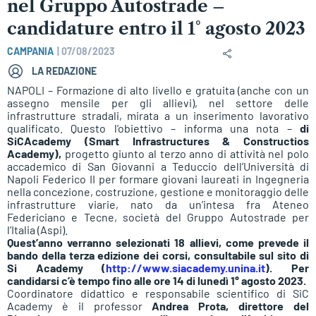
nel Gruppo Autostrade –
candidature entro il 1° agosto 2023
CAMPANIA
|
07/08/2023
LA REDAZIONE
NAPOLI – Formazione di alto livello e gratuita (anche con un
assegno mensile per gli allievi), nel settore delle
infrastrutture stradali, mirata a un inserimento lavorativo
qualificato. Questo l’obiettivo – informa una nota –
di
SiCAcademy (Smart Infrastructures & Constructios
Academy),
progetto giunto al terzo anno di attività nel polo
accademico di San Giovanni a Teduccio dell’Università di
Napoli Federico II per formare giovani laureati in Ingegneria
nella concezione, costruzione, gestione e monitoraggio delle
infrastrutture viarie, nato da un’intesa fra Ateneo
Federiciano e Tecne, società del Gruppo Autostrade per
l’Italia (Aspi).
Quest’anno verranno selezionati 18 allievi, come prevede il
bando della terza edizione dei corsi, consultabile sul sito di
Si Academy (
http://www.siacademy.unina.it
). Per
candidarsi c’è tempo fino alle ore 14 di lunedì 1° agosto 2023.
Coordinatore didattico e responsabile scientifico di SiC
Academy è il professor
Andrea Prota, direttore del