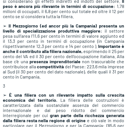
si considerano gli effetti indiretti ed indotti del settore.
Il
peso è ancora più rilevante in termini di occupazione:
1,78
milioni di occupati, il 6,8 per cento sul totale ed oltre il 12 per
cento se si considera tutta la filiera.
➢
Il Mezzogiorno (ed ancor più la Campania) presenta un
livello di specializzazione produttiva maggiore:
il settore
pesa sull’area l’11,6 per cento in termini di valore aggiunto ed
il 13,3 per cento in termini di occupazione (in Campania
rispettivamente 12,3 per cento e 14 per cento ).
Importante è
anche il contributo alla filiera nazionale,
esprimendo il 25 per
cento del VA ed il 30 per cento dell’occupazione italiana. Alla
base c’è una
presenza imprenditoriale
non trascurabile che
contribuisce alla
competitività
del Paese: 223,6 mila imprese
al Sud (il 30 per cento del dato nazionale), delle quali il 31 per
cento in Campania.
3
➢
È una filiera con un rilevante impatto sulla crescita
economica del territorio.
La filiera delle costruzioni è
caratterizzata dalla sostanziale assenza del commercio
internazionale e dal peso ridotto del commercio
interregionale per cui
gran parte della ricchezza generata
dalla filiera resta nella regione di origine
e ciò vale in modo
particolare per il Mezzogiorno e per la Campania: l’85,6 per