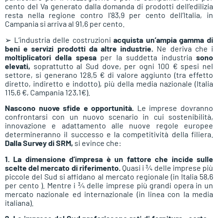
cento del Va generato dalla domanda di prodotti dell’edilizia
resta nella regione contro l’83,9 per cento dell’Italia, in
Campania si arriva al 91,6 per cento.
➢ L’industria delle costruzioni
acquista un’ampia gamma di
beni e servizi prodotti da altre industrie.
Ne deriva che i
moltiplicatori della spesa
per la suddetta industria
sono
elevati,
soprattutto al Sud dove, per ogni 100 € spesi nel
settore, si generano 128,5 € di valore aggiunto (tra effetto
diretto, indiretto e indotto), più della media nazionale (Italia
115,6 €, Campania 123,1€).
Nascono nuove sfide e opportunità.
Le imprese dovranno
confrontarsi con un nuovo scenario in cui sostenibilità,
innovazione e adattamento alle nuove regole europee
determineranno il successo e la competitività della filiera.
Dalla Survey di SRM,
si evince che:
1. La dimensione d’impresa è un fattore che incide sulle
scelte del mercato di riferimento.
Quasi i ¾ delle imprese più
piccole del Sud si affidano al mercato regionale (in Italia 58,6
per cento ). Mentre i ¾ delle imprese più grandi opera in un
mercato nazionale ed internazionale (in linea con la media
italiana).