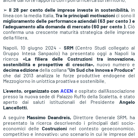
➢
Il 28 per cento delle imprese investe in sostenibilità,
in
linea con la media Italia.
Tra le principali motivazioni
ci sono il
miglioramento delle performance aziendali (63 per cento ) e
l’adeguamento alla domanda di mercato (60 per cento ).
Ciò
conferma una crescente maturità strategica delle imprese
della filiera.
Napoli, 10 giugno 2024 –
SRM
(Centro Studi collegato al
Gruppo Intesa Sanpaolo) ha presentato oggi a Napoli la
ricerca
«La filiera delle Costruzioni tra innovazione,
sostenibilità e prospettive di crescita»,
nuovo numero e
decima edizione
della collana
“Un Sud che Innova e Produce”
che dal 2013 analizza le forze produttive endogene del
Mezzogiorno in un’ottica proattiva e sostenibile.
L’evento, organizzato con
ACEN
e ospitato dall’Associazione
presso la nuova sede di Palazzo Ruffo della Scaletta, è stato
aperto dai saluti istituzionali del Presidente
Angelo
Lancellotti.
A seguire
Massimo Deandreis,
Direttore Generale SRM, ha
presentato la ricerca descrivendo i principali dati socio-
economici delle
Costruzioni
nel contesto geoeconomico,
competitivo e innovativo: uno scenario in cui le imprese del