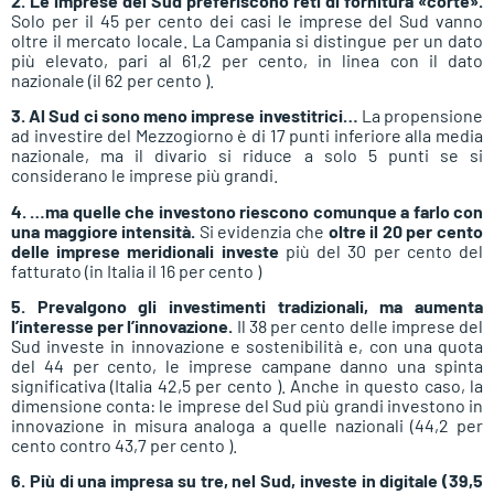
2. Le imprese del Sud preferiscono reti di fornitura «corte».
Solo per il 45 per cento dei casi le imprese del Sud vanno
oltre il mercato locale. La Campania si distingue per un dato
più elevato, pari al 61,2 per cento, in linea con il dato
nazionale (il 62 per cento ).
3. Al Sud ci sono meno imprese investitrici…
La propensione
ad investire del Mezzogiorno è di 17 punti inferiore alla media
nazionale, ma il divario si riduce a solo 5 punti se si
considerano le imprese più grandi.
4. …ma quelle che investono riescono comunque a farlo con
una maggiore intensità.
Si evidenzia che
oltre il 20 per cento
delle imprese meridionali investe
più del 30 per cento del
fatturato (in Italia il 16 per cento )
5. Prevalgono gli investimenti tradizionali, ma aumenta
l’interesse per l’innovazione.
Il 38 per cento delle imprese del
Sud investe in innovazione e sostenibilità e, con una quota
del 44 per cento, le imprese campane danno una spinta
significativa (Italia 42,5 per cento ). Anche in questo caso, la
dimensione conta: le imprese del Sud più grandi investono in
innovazione in misura analoga a quelle nazionali (44,2 per
cento contro 43,7 per cento ).
6. Più di una impresa su tre, nel Sud, investe in digitale (39,5