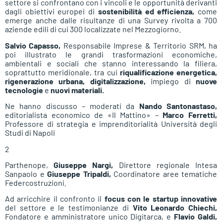
settore si confrontano con i vincoli e le opportunità derivanti
dagli obiettivi europei di
sostenibilità ed efficienza,
come
emerge anche dalle risultanze di una Survey rivolta a 700
aziende edili di cui 300 localizzate nel Mezzogiorno.
Salvio Capasso,
Responsabile Imprese & Territorio SRM, ha
poi illustrato le grandi trasformazioni economiche,
ambientali e sociali che stanno interessando la filiera,
soprattutto meridionale, tra cui
riqualificazione energetica,
rigenerazione urbana, digitalizzazione,
impiego di
nuove
tecnologie
e
nuovi materiali.
Ne hanno discusso – moderati da
Nando Santonastaso,
editorialista economico de «Il Mattino» –
Marco Ferretti,
Professore di strategia e imprenditorialità Università degli
Studi di Napoli
2
Parthenope,
Giuseppe Nargi,
Direttore regionale Intesa
Sanpaolo e
Giuseppe Tripaldi,
Coordinatore aree tematiche
Federcostruzioni.
Ad arricchire il confronto il
focus con le startup innovative
del settore e le testimonianze di
Vito Leonardo Chiechi,
Fondatore e amministratore unico Digitarca, e
Flavio Galdi,