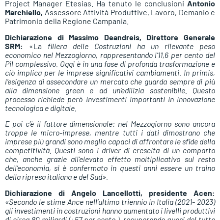
Project Manager Etesias. Ha tenuto le conclusioni
Antonio
Marchiello,
Assessore Attività Produttive, Lavoro, Demanio e
Patrimonio della Regione Campania.
Dichiarazione di Massimo Deandreis, Direttore Generale
SRM:
«La
filiera delle Costruzioni ha un rilevante peso
economico nel Mezzogiorno, rappresentando l’11,6 per cento del
Pil complessivo. Oggi è in una fase di profonda trasformazione e
ciò implica per le imprese significativi cambiamenti. In primis,
l’esigenza di assecondare un mercato che guarda sempre di più
alla dimensione green e ad un’edilizia sostenibile. Questo
processo richiede però investimenti importanti in innovazione
tecnologica e digitale.
E poi c’è il fattore dimensionale: nel Mezzogiorno sono ancora
troppe le micro-imprese, mentre tutti i dati dimostrano che
imprese più grandi sono meglio capaci di affrontare le sfide della
competitività. Questi sono i driver di crescita di un comparto
che, anche grazie all’elevato effetto moltiplicativo sul resto
dell’economia, si è confermato in questi anni essere un traino
della ripresa italiana e del Sud».
Dichiarazione di Angelo Lancellotti, presidente Acen:
«Secondo le stime Ance nell’ultimo triennio in Italia (2021- 2023)
gli investimenti in costruzioni hanno aumentato i livelli produttivi
di circa 80 miliardi (+57 per cento ), recuperando quasi del tutto