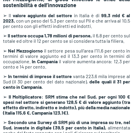
sostenibilità e dell’innovazione
➢ Il
valore aggiunto del settore
in Italia è di
99,3 mld € al
2023,
con un peso del 5,3 per cento sul Pil e che arriva al 10,5
per cento con gli effetti indiretti ed indotti.
➢
Il settore occupa 1,78 milioni di persone,
il 6,8 per cento sul
totale ed oltre il 12 per cento se si considera tutta la filiera.
➢
Nel Mezzogiorno
il settore pesa sull’area l’11,6 per cento in
termini di valore aggiunto ed il 13,3 per cento in termini di
occupazione.
In Campania
il valore aumenta ancora: 12,3 per
cento e 14 per cento.
➢
In termini di imprese il settore
vanta 223,6 mila imprese al
Sud (il 30 per cento del dato nazionale),
delle quali il 31 per
cento in Campania.
➢
Il Moltiplicatore: SRM stima che nel Sud, per ogni 100 €
spesi nel settore si generano 128,5 € di valore aggiunto (tra
effetto diretto, indiretto e indotto), più della media nazionale
(Italia 115,6 €, Campania 123,1€).
➢
Secondo una Survey di SRM più di una impresa su tre, nel
Sud, investe in digitale (39,5 per cento in Italia),
alimentata
anche dal forte rapporto con i poli di ricerca sul territorio.