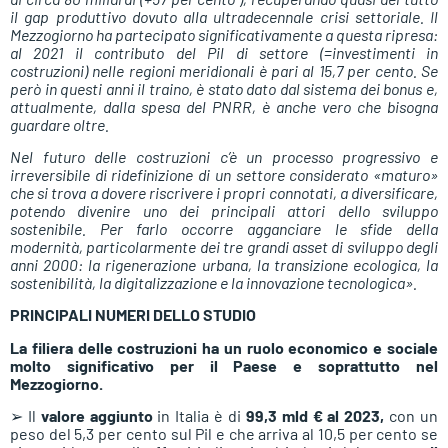
il gap produttivo dovuto alla ultradecennale crisi settoriale. Il
Mezzogiorno ha partecipato significativamente a questa ripresa:
al 2021 il contributo del Pil di settore (=investimenti in
costruzioni) nelle regioni meridionali è pari al 15,7 per cento. Se
però in questi anni il traino, è stato dato dal sistema dei bonus e,
attualmente, dalla spesa del PNRR, è anche vero che bisogna
guardare oltre.
Nel futuro delle costruzioni c’è un processo progressivo e
irreversibile di ridefinizione di un settore considerato «maturo»
che si trova a dovere riscrivere i propri connotati, a diversificare,
potendo divenire uno dei principali attori dello sviluppo
sostenibile. Per farlo occorre agganciare le sfide della
modernità, particolarmente dei tre grandi asset di sviluppo degli
anni 2000: la rigenerazione urbana, la transizione ecologica, la
sostenibilità, la digitalizzazione e la innovazione tecnologica».
PRINCIPALI NUMERI DELLO STUDIO
La filiera delle costruzioni ha un ruolo economico e sociale
molto significativo per il Paese e soprattutto nel
Mezzogiorno.
➢ Il
valore aggiunto
in Italia è di
99,3 mld € al 2023,
con un
peso del 5,3 per cento sul Pil e che arriva al 10,5 per cento se