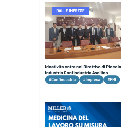
DALLE IMPRESE
Ideativita entra nel Direttivo di Piccola
Industria Confindustria Avellino
#Confindustria
#Impresa
#PMI