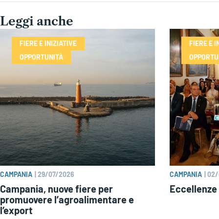
Leggi anche
FIERE E INIZIATIVE
FIERE E I
OPPORTUNITÀ
OPPORTU
CAMPANIA
|
29/07/2026
CAMPANIA
|
02/
Campania, nuove fiere per
Eccellenze 
promuovere l’agroalimentare e
l’export