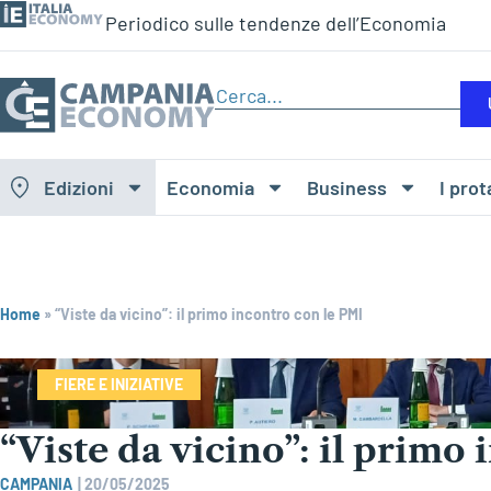
Periodico sulle tendenze dell’Economia
Edizioni
Economia
Business
I prot
Home
»
“Viste da vicino”: il primo incontro con le PMI
FIERE E INIZIATIVE
“Viste da vicino”: il primo
CAMPANIA
|
20/05/2025