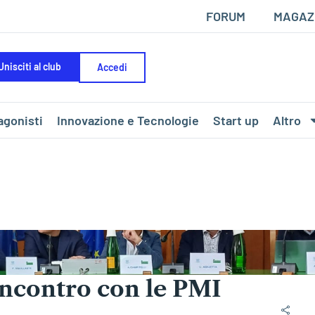
FORUM
MAGAZ
Unisciti al club
Accedi
agonisti
Innovazione e Tecnologie
Start up
Altro
 incontro con le PMI