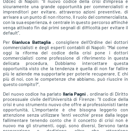
Odcec di Napoli: “Il nuovo codice della crisi d’impresa è
sicuramente una grande opportunità per commercialisti e
imprenditori per evitare, attraverso azioni preventive, di
arrivare a un punto di non ritorno. Il ruolo del commercialista,
con la sua esperienza, è centrale in questo percorso affinché
venga attivato fin dai primi segnali di difficoltà per evitare il
default”.
Per
Gianluca Battaglia
, consigliere dell’Ordine dei dottori
commercialisti e degli esperti contabili di Napoli: “Mai come
oggi la riforma del codice della crisi pone i dottori
commercialisti come professione di riferimento in questa
delicata procedura. Dobbiamo intercettare questa
opportunità visto che la tendenza è quella di non far fallire
più le aziende ma supportarle per poterle recuperare. E chi
più di noi, con le competenze che abbiamo, può riuscire in
questo compito?”.
Del nuovo codice ha parlato
Ilaria Pagni
, ordinario di Diritto
processuale civile dell’Università di Firenze: “Il codice della
crisi è uno strumento nuovo che offre ai professionisti tante
opportunità. L’importante è che bisogna leggerlo con
attenzione senza utilizzare ‘lenti vecchie’ prese dalla legge
fallimentare tenendo conto che il concetto di crisi non è
nuovo ma gli strumenti, oggi, sono diversi. Servono tanta
preparazione e dedizione, oltre che attenzione