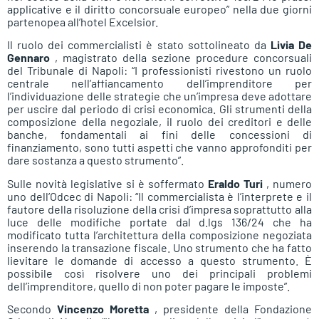
applicative e il diritto concorsuale europeo” nella due giorni
partenopea all’hotel Excelsior.
Il ruolo dei commercialisti è stato sottolineato da
Livia De
Gennaro
, magistrato della sezione procedure concorsuali
del Tribunale di Napoli: “I professionisti rivestono un ruolo
centrale nell’affiancamento dell’imprenditore per
l’individuazione delle strategie che un’impresa deve adottare
per uscire dal periodo di crisi economica. Gli strumenti della
composizione della negoziale, il ruolo dei creditori e delle
banche, fondamentali ai fini delle concessioni di
finanziamento, sono tutti aspetti che vanno approfonditi per
dare sostanza a questo strumento”.
Sulle novità legislative si è soffermato
Eraldo Turi
, numero
uno dell’Odcec di Napoli: “Il commercialista è l’interprete e il
fautore della risoluzione della crisi d’impresa soprattutto alla
luce delle modifiche portate dal d.lgs 136/24 che ha
modificato tutta l’architettura della composizione negoziata
inserendo la transazione fiscale. Uno strumento che ha fatto
lievitare le domande di accesso a questo strumento. È
possibile così risolvere uno dei principali problemi
dell’imprenditore, quello di non poter pagare le imposte”.
Secondo
Vincenzo Moretta
, presidente della Fondazione