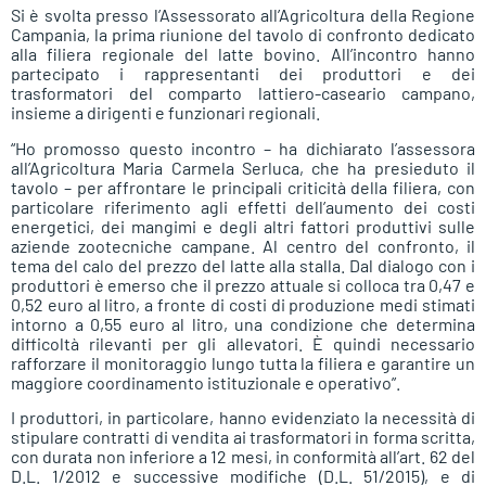
Si è svolta presso l’Assessorato all’Agricoltura della Regione
Campania, la prima riunione del tavolo di confronto dedicato
alla filiera regionale del latte bovino. All’incontro hanno
partecipato i rappresentanti dei produttori e dei
trasformatori del comparto lattiero-caseario campano,
insieme a dirigenti e funzionari regionali.
“Ho promosso questo incontro – ha dichiarato l’assessora
all’Agricoltura Maria Carmela Serluca, che ha presieduto il
tavolo – per affrontare le principali criticità della filiera, con
particolare riferimento agli effetti dell’aumento dei costi
energetici, dei mangimi e degli altri fattori produttivi sulle
aziende zootecniche campane. Al centro del confronto, il
tema del calo del prezzo del latte alla stalla. Dal dialogo con i
produttori è emerso che il prezzo attuale si colloca tra 0,47 e
0,52 euro al litro, a fronte di costi di produzione medi stimati
intorno a 0,55 euro al litro, una condizione che determina
difficoltà rilevanti per gli allevatori. È quindi necessario
rafforzare il monitoraggio lungo tutta la filiera e garantire un
maggiore coordinamento istituzionale e operativo”.
I produttori, in particolare, hanno evidenziato la necessità di
stipulare contratti di vendita ai trasformatori in forma scritta,
con durata non inferiore a 12 mesi, in conformità all’art. 62 del
D.L. 1/2012 e successive modifiche (D.L. 51/2015), e di