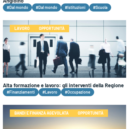
Angioino
#Dal mondo
#Dal mondo
#Istituzioni
#Scuola
LAVORO
OPPORTUNITÀ
Alta formazione e lavoro: gli interventi della Regione
#Finanziamenti
#Lavoro
#Occupazione
BANDI E FINANZA AGEVOLATA
OPPORTUNITÀ