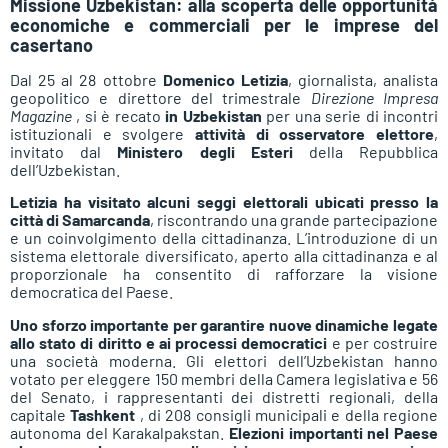
Missione Uzbekistan: alla scoperta delle opportunità
economiche e commerciali per le imprese del
casertano
Dal 25 al 28 ottobre
Domenico Letizia
, giornalista, analista
geopolitico e direttore del trimestrale
Direzione Impresa
Magazine
, si è recato
in Uzbekistan
per una serie di incontri
istituzionali e svolgere
attività di osservatore elettore
,
invitato dal
Ministero degli Esteri
della Repubblica
dell’Uzbekistan.
Letizia ha visitato alcuni seggi elettorali ubicati presso la
città di Samarcanda
, riscontrando una grande partecipazione
e un coinvolgimento della cittadinanza. L’introduzione di un
sistema elettorale diversificato, aperto alla cittadinanza e al
proporzionale ha consentito di rafforzare la visione
democratica del Paese.
Uno sforzo importante per garantire nuove dinamiche legate
allo stato di diritto e ai processi democratici
e per costruire
una società moderna. Gli elettori dell’Uzbekistan hanno
votato per eleggere 150 membri della Camera legislativa e 56
del Senato, i rappresentanti dei distretti regionali, della
capitale
Tashkent
, di 208 consigli municipali e della regione
autonoma del Karakalpakstan.
Elezioni importanti nel Paese