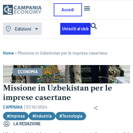
Accedi
Edizioni
Unisciti al club
Home
»
Missione in Uzbekistan per le imprese casertane
ECONOMIA
Missione in Uzbekistan per le
imprese casertane
CAMPANIA
|
31/10/2024
#Impresa
#Industria
#Tecnologia
LA REDAZIONE