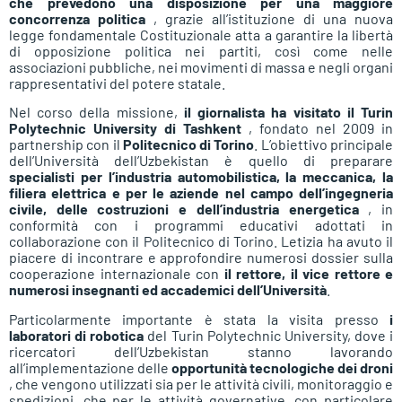
che prevedono una disposizione per una maggiore
concorrenza politica
, grazie all’istituzione di una nuova
legge fondamentale Costituzionale atta a garantire la libertà
di opposizione politica nei partiti, così come nelle
associazioni pubbliche, nei movimenti di massa e negli organi
rappresentativi del potere statale.
Nel corso della missione,
il giornalista ha visitato il Turin
Polytechnic University di Tashkent
, fondato nel 2009 in
partnership con il
Politecnico di Torino
. L’obiettivo principale
dell’Università dell’Uzbekistan è quello di preparare
specialisti per l’industria automobilistica, la meccanica, la
filiera elettrica e per le aziende nel campo dell’ingegneria
civile, delle costruzioni e dell’industria energetica
, in
conformità con i programmi educativi adottati in
collaborazione con il Politecnico di Torino. Letizia ha avuto il
piacere di incontrare e approfondire numerosi dossier sulla
cooperazione internazionale con
il rettore, il vice rettore e
numerosi insegnanti ed accademici dell’Università
.
Particolarmente importante è stata la visita presso
i
laboratori di robotica
del Turin Polytechnic University, dove i
ricercatori dell’Uzbekistan stanno lavorando
all’implementazione delle
opportunità tecnologiche dei droni
, che vengono utilizzati sia per le attività civili, monitoraggio e
spedizioni, che per le attività governative, con particolare