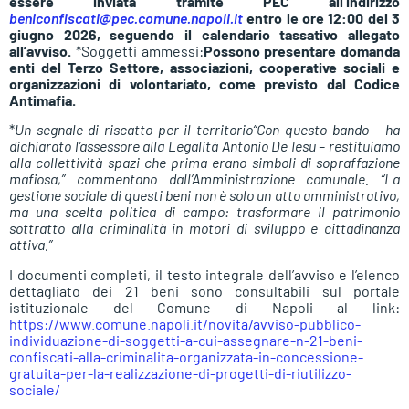
essere inviata tramite PEC all’indirizzo
beniconfiscati@pec.comune.napoli.it
entro le
ore 12:00 del 3
giugno 2026
, seguendo il calendario tassativo allegato
all’avviso.
*Soggetti ammessi:
Possono presentare domanda
enti del Terzo Settore, associazioni, cooperative sociali e
organizzazioni di volontariato, come previsto dal Codice
Antimafia.
*
Un segnale di riscatto per il territorio
“Con questo bando – ha
dichiarato l’assessore alla Legalità Antonio De Iesu – restituiamo
alla collettività spazi che prima erano simboli di sopraffazione
mafiosa,” commentano dall’Amministrazione comunale. “La
gestione sociale di questi beni non è solo un atto amministrativo,
ma una scelta politica di campo: trasformare il patrimonio
sottratto alla criminalità in motori di sviluppo e cittadinanza
attiva.”
I documenti completi, il testo integrale dell’avviso e l’elenco
dettagliato dei 21 beni sono consultabili sul portale
istituzionale del Comune di Napoli al link:
https://www.comune.napoli.it/novita/avviso-pubblico-
individuazione-di-soggetti-a-cui-assegnare-n-21-beni-
confiscati-alla-criminalita-organizzata-in-concessione-
gratuita-per-la-realizzazione-di-progetti-di-riutilizzo-
sociale/