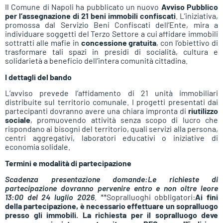
Il Comune di Napoli ha pubblicato un nuovo
Avviso Pubblico
per l’assegnazione di 21 beni immobili confiscati
. L’iniziativa,
promossa dal Servizio Beni Confiscati dell’Ente, mira a
individuare soggetti del Terzo Settore a cui affidare immobili
sottratti alle mafie in
concessione gratuita
, con l’obiettivo di
trasformare tali spazi in presidi di socialità, cultura e
solidarietà a beneficio dell’intera comunità cittadina.
I dettagli del bando
L’avviso prevede l’affidamento di 21 unità immobiliari
distribuite sul territorio comunale. I progetti presentati dai
partecipanti dovranno avere una chiara impronta di
riutilizzo
sociale
, promuovendo attività senza scopo di lucro che
rispondano ai bisogni del territorio, quali servizi alla persona,
centri aggregativi, laboratori educativi o iniziative di
economia solidale.
Termini e modalità di partecipazione
Scadenza presentazione domande:
Le richieste di
partecipazione dovranno pervenire entro e non oltre le
ore
13:00 del 24 luglio 2026
.
**Sopralluoghi obbligatori:
Ai fini
della partecipazione, è necessario effettuare un sopralluogo
presso gli immobili. La richiesta per il sopralluogo deve